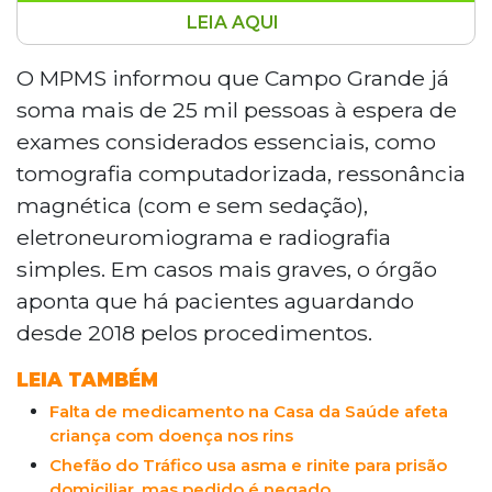
LEIA AQUI
O Ministério Público de Mato Grosso do
Sul cobrou da Prefeitura de Campo
O MPMS informou que Campo Grande já
Grande e do governo do Estado um plano
soma mais de 25 mil pessoas à espera de
com metas e cronograma para reduzir a
exames considerados essenciais, como
fila de mais de 25 mil pessoas que
tomografia computadorizada, ressonância
aguardam exames diagnósticos na rede
magnética (com e sem sedação),
pública, como tomografia e ressonância
magnética. O órgão concedeu prazo de
eletroneuromiograma e radiografia
180 dias para apresentação do plano e
simples. Em casos mais graves, o órgão
aponta pacientes esperando desde 2018.
aponta que há pacientes aguardando
desde 2018 pelos procedimentos.
LEIA TAMBÉM
Falta de medicamento na Casa da Saúde afeta
criança com doença nos rins
Chefão do Tráfico usa asma e rinite para prisão
domiciliar, mas pedido é negado