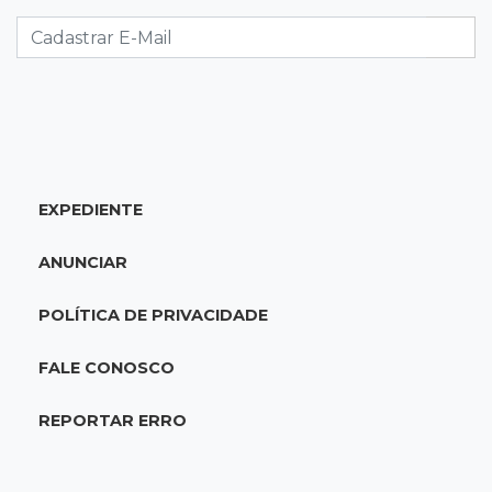
Campeã nacional, atleta de MS representará o
Brasil no Pan-Americano de judô
17:46
Danos morais
Grávida acha barata em hambúrguer e
restaurante terá de pagar R$ 6 mil
EXPEDIENTE
17:32
Veja os horários
Velório de Luis Pedro Scalise será no Rubens
ANUNCIAR
Gil de Camillo nesta sexta-feira
POLÍTICA DE PRIVACIDADE
17:25
Operação Lívia
Nova lei pune deepfakes sexuais com crianças
FALE CONOSCO
e amplia investigação na internet
REPORTAR ERRO
17:17
Quatro carros
Idoso sofre mal súbito enquanto dirigia e