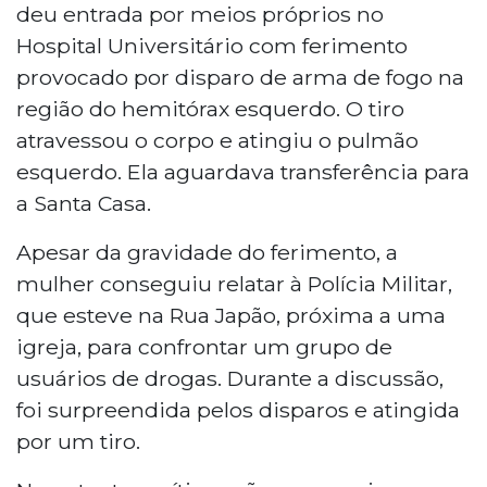
em Campo Grande, após confrontar
deu entrada por meios próprios no
usuários de drogas na Rua Japão. A
Hospital Universitário com ferimento
vítima suspeita que o grupo havia
provocado por disparo de arma de fogo na
participado de um roubo contra ela. O tiro
região do hemitórax esquerdo. O tiro
atravessou o corpo e atingiu o pulmão
esquerdo. Socorrida pelo marido, ela foi
atravessou o corpo e atingiu o pulmão
levada ao Hospital Universitário. O caso foi
esquerdo. Ela aguardava transferência para
registrado como tentativa de homicídio e
a Santa Casa.
segue sob investigação.
Apesar da gravidade do ferimento, a
mulher conseguiu relatar à Polícia Militar,
que esteve na Rua Japão, próxima a uma
igreja, para confrontar um grupo de
usuários de drogas. Durante a discussão,
foi surpreendida pelos disparos e atingida
por um tiro.