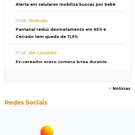
Alerta em celulares mobiliza buscas por bebê
17:58
Redução
Pantanal reduz desmatamento em 65% e
Cerrado tem queda de 11,5%
17:45
Em Corumbá
Ex-vereador preso começa briga durante
banho de sol e leva socos de detento
17:31
Dourados
+
Notícias
Vídeo mostra jovem sendo executado com
Redes Sociais
tiro na cabeça em loja do pai
17:24
Recursos
Governo libera R$ 433 mil a Deodápolis após
temporal de granizo causar estragos