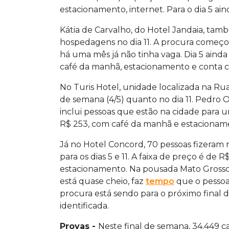
estacionamento, internet. Para o dia 5 ai
Kátia de Carvalho, do Hotel Jandaia, tamb
hospedagens no dia 11. A procura começo
há uma mês já não tinha vaga. Dia 5 ainda 
café da manhã, estacionamento e conta co
No Turis Hotel, unidade localizada na Rua 
de semana (4/5) quanto no dia 11. Pedro 
inclui pessoas que estão na cidade para u
R$ 253, com café da manhã e estacionam
Já no Hotel Concord, 70 pessoas fizeram r
para os dias 5 e 11. A faixa de preço é de
estacionamento. Na pousada Mato Grosso, a
está quase cheio, faz
tempo
que o pessoa
procura está sendo para o próximo final d
identificada.
Provas -
Neste final de semana, 34.449 c