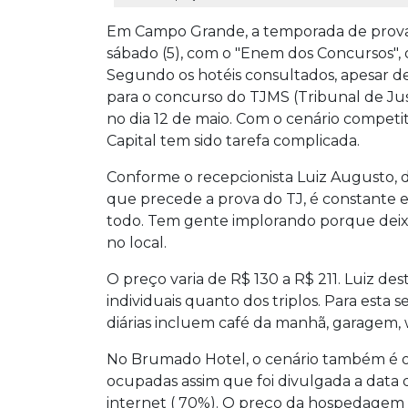
Em Campo Grande, a temporada de provas
sábado (5), com o "Enem dos Concursos",
Segundo os hotéis consultados, apesar de 
para o concurso do TJMS (Tribunal de Jus
no dia 12 de maio. Com o cenário compet
Capital tem sido tarefa complicada.
Conforme o recepcionista Luiz Augusto, do
que precede a prova do TJ, é constante e 
todo. Tem gente implorando porque deixa
no local.
O preço varia de R$ 130 a R$ 211. Luiz des
individuais quanto dos triplos. Para esta 
diárias incluem café da manhã, garagem, w
No Brumado Hotel, o cenário também é o 
ocupadas assim que foi divulgada a data d
internet ( 70%). O preço da hospedagem va