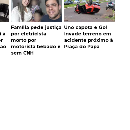
Família pede justiça
Uno capota e Gol
i à
por eletricista
invade terreno em
er
morto por
acidente próximo à
ão
motorista bêbado e
Praça do Papa
sem CNH