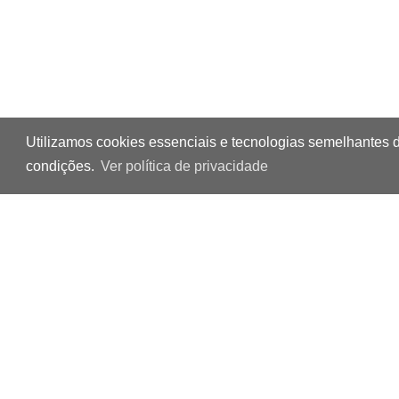
Utilizamos cookies essenciais e tecnologias semelhantes 
condições.
Ver política de privacidade