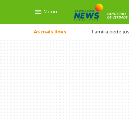
menu
Menu
ia ligada a laboratório ilegal
As mais
lidas
Família pede ju