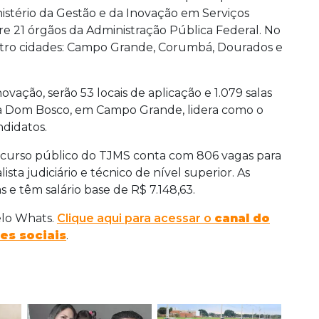
stério da Gestão e da Inovação em Serviços
tre 21 órgãos da Administração Pública Federal. No
uatro cidades: Campo Grande, Corumbá, Dourados e
vação, serão 53 locais de aplicação e 1.079 salas
ca Dom Bosco, em Campo Grande, lidera como o
ndidatos.
ncurso público do TJMS conta com 806 vagas para
sta judiciário e técnico de nível superior. As
e têm salário base de R$ 7.148,63.
elo Whats.
Clique aqui para acessar o
canal do
es sociais
.