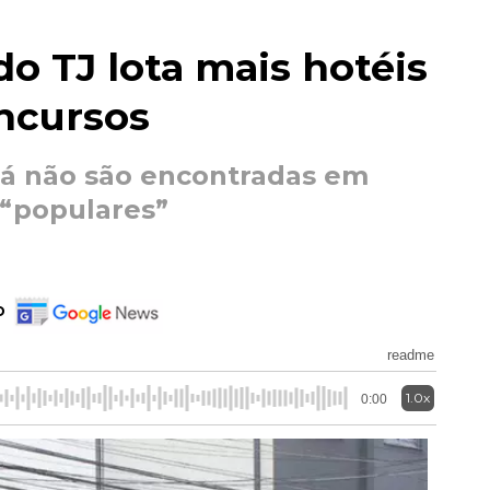
do TJ lota mais hotéis
ncursos
á não são encontradas em
 “populares”
o
readme
1.0x
0:00