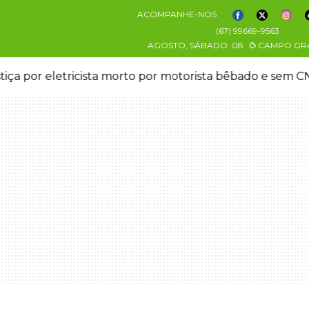
ACOMPANHE-NOS
(67) 99669-9563
AGOSTO, SÁBADO
08
CAMPO GR
stiça por eletricista morto por motorista bêbado e sem 