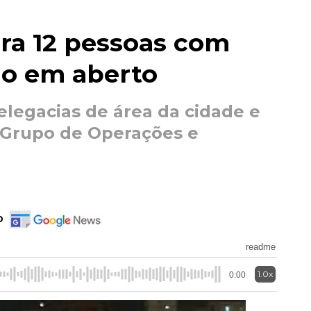
ra 12 pessoas com
o em aberto
elegacias de área da cidade e
(Grupo de Operações e
o
readme
1.0x
0:00