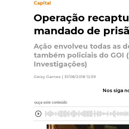
Capital
Operação recaptu
mandado de prisã
Ação envolveu todas as d
também policiais do GOI 
Investigações)
Geisy Garnes | 31/08/2018 12:59
Nos siga n
ouça este conteúdo