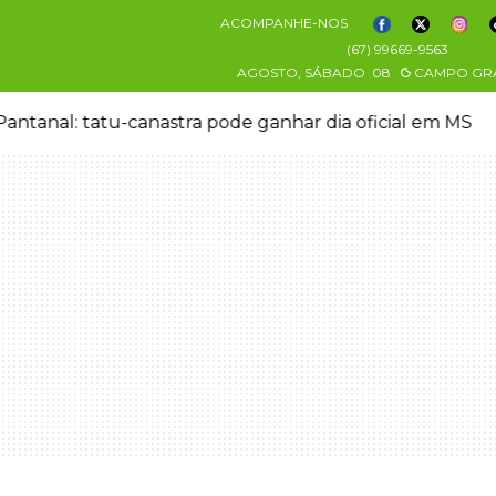
ACOMPANHE-NOS
(67) 99669-9563
AGOSTO, SÁBADO
08
CAMPO GR
antanal: tatu-canastra pode ganhar dia oficial em MS