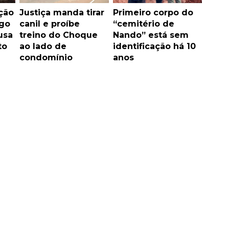
ção
Justiça manda tirar
Primeiro corpo do
ogo
canil e proíbe
“cemitério de
usa
treino do Choque
Nando” está sem
to
ao lado de
identificação há 10
condomínio
anos