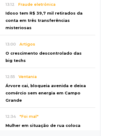
13:12
Fraude eletrônica
Idoso tem R$ 39,7 mil retirados da
conta em três transferências
misteriosas
13:00
Artigos
O crescimento descontrolado das
big techs
12:55
Ventania
Árvore cai, bloqueia avenida e deixa
comércio sem energia em Campo
Grande
12:34
"Foi mal"
Mulher em situação de rua coloca
fogo em terreno e causa incêndio no