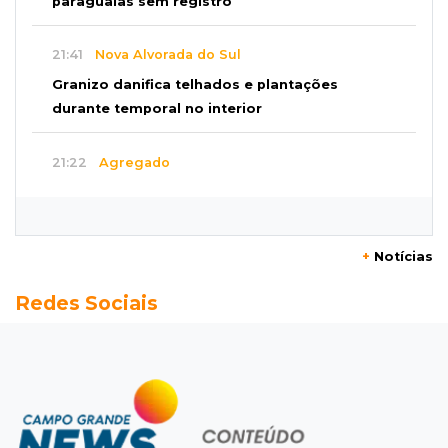
paraguaias sem registro
21:41
Nova Alvorada do Sul
Granizo danifica telhados e plantações
durante temporal no interior
21:22
Agregado
Inter perde para o Corinthians mas avança às
quartas da Copa do Brasil
+
Notícias
21:03
Futebol
Redes Sociais
Vitória goleia Athletico-PR por 4 a 0 e avança
às quartas da Copa do Brasil
20:44
94º caso
Foragido por roubo morre baleado em
confronto com policiais militares