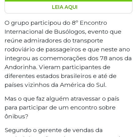
LEIA AQUI
O 8º Encontro Internacional de Busólogos
reuniu cerca de 60 admiradores do
O grupo participou do 8º Encontro
transporte rodoviário na garagem da
Internacional de Busólogos, evento que
Empresa de Transportes Andorinha, em
reúne admiradores do transporte
Campo Grande, neste sábado. O evento,
rodoviário de passageiros e que neste ano
que integrou as comemorações dos 78
integrou as comemorações dos 78 anos da
anos da empresa, recebeu participantes
de diferentes estados e países vizinhos. A
Andorinha. Vieram participantes de
próxima edição será realizada em Brasília.
diferentes estados brasileiros e até de
países vizinhos da América do Sul.
Mas o que faz alguém atravessar o país
para participar de um encontro sobre
ônibus?
Segundo o gerente de vendas da