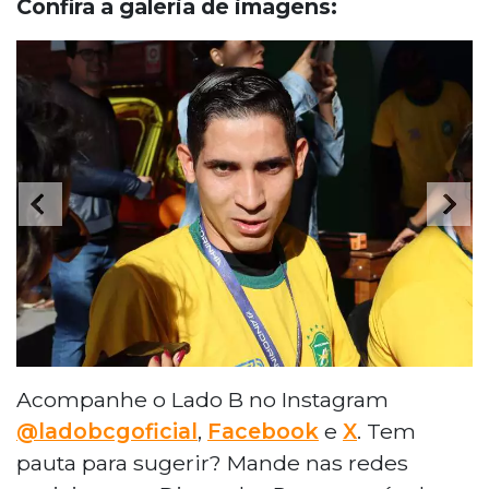
Confira a galeria de imagens:
Acompanhe o Lado B no Instagram
@ladobcgoficial
,
Facebook
e
X
. Tem
pauta para sugerir? Mande nas redes