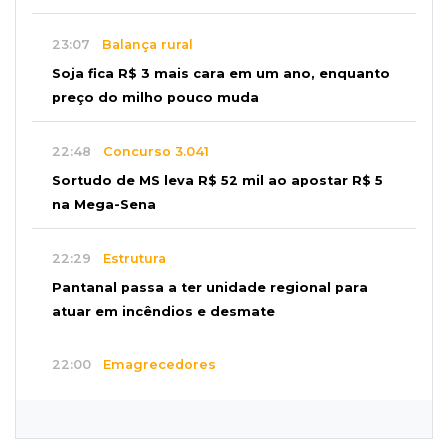
23:07
Balança rural
Soja fica R$ 3 mais cara em um ano, enquanto
preço do milho pouco muda
22:48
Concurso 3.041
Sortudo de MS leva R$ 52 mil ao apostar R$ 5
na Mega-Sena
22:29
Estrutura
Pantanal passa a ter unidade regional para
atuar em incêndios e desmate
22:00
Emagrecedores
MS lidera procura digital por canetas
paraguaias sem registro