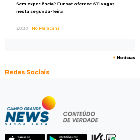
Sem experiência? Funsat oferece 611 vagas
nesta segunda-feira
20:30
No Maracanã
Flamengo vence Vitória por 2 a 0 e encurta
distância para o líder
+
Notícias
20:13
Empregos
Redes Sociais
Seleções em MS têm salários de até R$ 8,2 mil;
veja oportunidades
19:50
Jardim Itatiaia
Vigia é amarrado durante roubo de carro e
dois caminhões em pátio
19:35
Bragança Paulista
Corinthians vence Bragantino por 2 a 0 e sobe