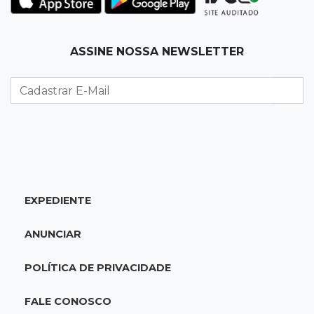
para 7º no Brasileirão
19:12
Na Vila Belmiro
ASSINE NOSSA NEWSLETTER
Athletico vence Santos por 2 a 0 e mantém 3º
lugar no Brasileirão
18:51
Oportunidades
UEMS está com seleções para professores
com salários de até R$ 10,2 mil
EXPEDIENTE
18:33
Em 2022
Homem que ajudou a sequestrar bebê matou
ANUNCIAR
adolescente atropelada no Amazonas
POLÍTICA DE PRIVACIDADE
18:15
Nubank Parque
Palmeiras e Inter ficam no 0 a 0 pela 22ª
FALE CONOSCO
rodada do Brasileirão