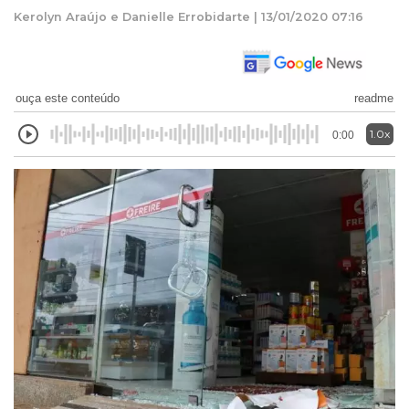
Kerolyn Araújo e Danielle Errobidarte | 13/01/2020 07:16
ouça este conteúdo
readme
1.0x
0:00