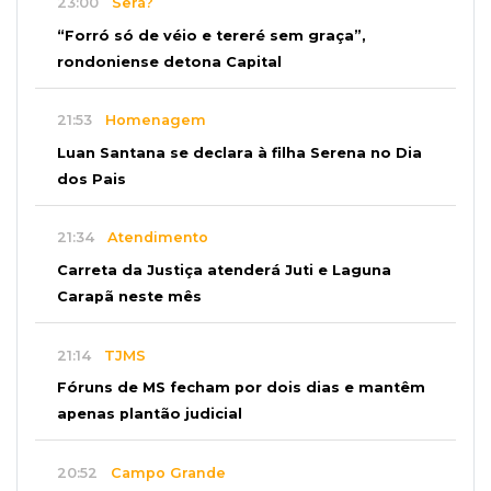
23:00
Será?
“Forró só de véio e tereré sem graça”,
rondoniense detona Capital
21:53
Homenagem
Luan Santana se declara à filha Serena no Dia
dos Pais
21:34
Atendimento
Carreta da Justiça atenderá Juti e Laguna
Carapã neste mês
21:14
TJMS
Fóruns de MS fecham por dois dias e mantêm
apenas plantão judicial
20:52
Campo Grande