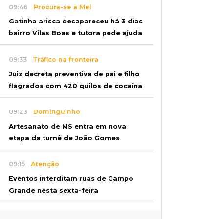
09:46
Procura-se a Mel
Gatinha arisca desapareceu há 3 dias
bairro Vilas Boas e tutora pede ajuda
09:33
Tráfico na fronteira
Juiz decreta preventiva de pai e filho
flagrados com 420 quilos de cocaína
09:23
Dominguinho
Artesanato de MS entra em nova
etapa da turnê de João Gomes
09:15
Atenção
Eventos interditam ruas de Campo
Grande nesta sexta-feira
09:09
Mesmo lugar