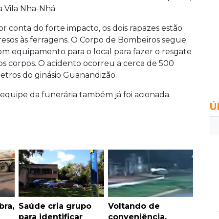
a Vila Nha-Nhá
or conta do forte impacto, os dois rapazes estão
resos às ferragens. O Corpo de Bombeiros segue
om equipamento para o local para fazer o resgate
os corpos. O acidento ocorreu a cerca de 500
etros do ginásio Guanandizão.
 equipe da funerária também já foi acionada.
Ú
bra,
Saúde cria grupo
Voltando de
para identificar
conveniência,