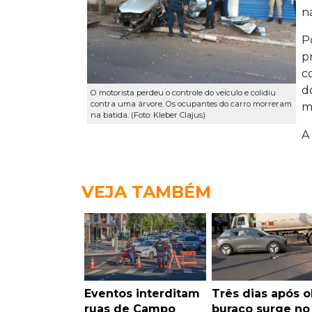
n
P
p
c
d
O motorista perdeu o controle do veículo e colidiu
contra uma árvore. Os ocupantes do carro morreram
m
na batida. (Foto: Kleber Clajus)
A
VEJA TAMBÉM
Eventos interditam
Três dias após o
ruas de Campo
buraco surge no