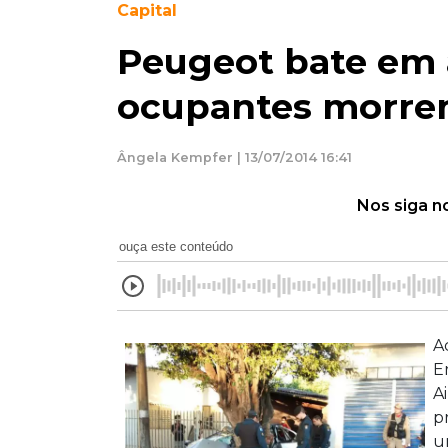
Capital
Peugeot bate em 
ocupantes morrem
Ângela Kempfer | 13/07/2014 16:41
Nos siga n
ouça este conteúdo
A
E
A
p
u