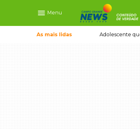
menu
Menu
rquiteto dos projetos fora do comum
As mais
lidas
Adolescente que