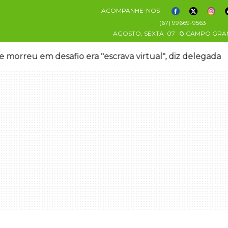
ACOMPANHE-NOS
(67) 99669-9563
AGOSTO, SEXTA
07
CAMPO GRA
 morreu em desafio era "escrava virtual", diz delegada