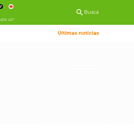
search
Busca
NDE
20º
Últimas notícias