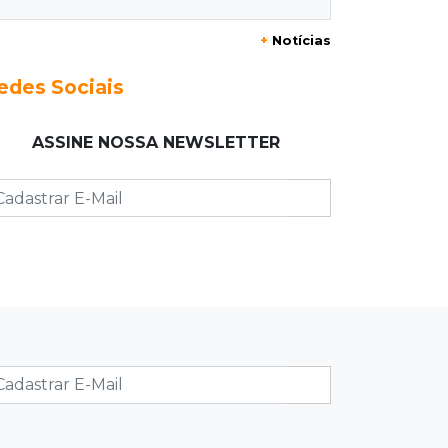
Três dias após obra, buraco volta a
+
Notícias
Joaquim Murtinho
edes Sociais
09:00
Post Patrocinado
Chanton celebra Dia dos Pais com
ASSINE NOSSA NEWSLETTER
cestas, kits e tortas especiais
08:55
Agosto Lilás
Bares serão pontos de apoio a
mulheres vítimas de violência
08:48
"Caminhada" matinal
Jiboia “passeia” entre flores de ipê e
chama atenção no Parque dos
Poderes
08:37
Eleições 2026