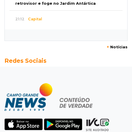
retrovisor e foge no Jardim Antártica
21:12
Capital
Mãe faz apelo por bebê desaparecida: “Sinto
que ela está por perto”
+
Notícias
20:53
Futebol
Redes Sociais
Ventania adia Botafogo x Fluminense pelo
Brasileirão Feminino
20:34
Sorte
Veja as dezenas de hoje na Dupla Sena,
Lotomania, Quina e mais
20:15
Pedro Juan Caballero
Fiscalização apreende remédios de farmácia
ligada a laboratório ilegal