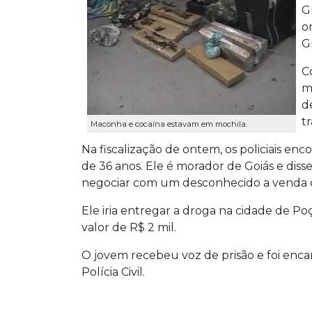
G
o
G
C
m
d
tr
Maconha e cocaína estavam em mochila.
Na fiscalização de ontem, os policiais e
de 36 anos. Ele é morador de Goiás e diss
negociar com um desconhecido a venda 
Ele iria entregar a droga na cidade de P
valor de R$ 2 mil.
O jovem recebeu voz de prisão e foi enc
Polícia Civil.