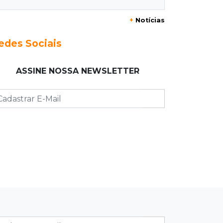
Taxa de homicídios cai na fronteira,
+
Notícias
assim como as de estupros e roubos
edes Sociais
18:21
Localização
Prefeitura prevê R$ 297 mil para
ASSINE NOSSA NEWSLETTER
instalar 2,5 mil placas de ruas da
Capital
18:03
Mais 3,8 mil km
Com empréstimo bilionário, MS
planeja mais que dobrar malha
asfaltada até 2031
17:54
Promessa em ascensão
Campeã nacional, atleta de MS
representará o Brasil no Pan-
Americano de judô