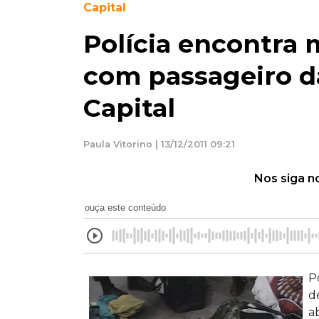
Capital
Polícia encontra
com passageiro da
Capital
Paula Vitorino | 13/12/2011 09:21
Nos siga n
ouça este conteúdo
P
d
a