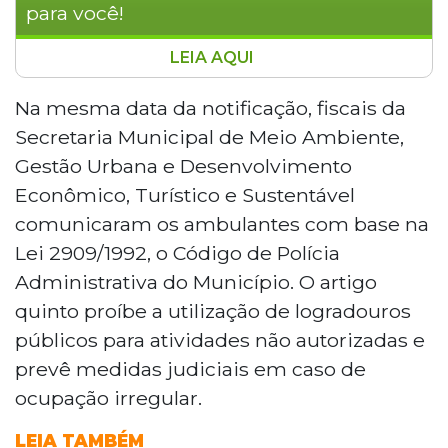
para você!
LEIA AQUI
Vereador de Campo Grande apresentará
projeto em regime de urgência para dar
Na mesma data da notificação, fiscais da
prazo de 120 dias para regularização de
Secretaria Municipal de Meio Ambiente,
vendedores ambulantes no Parque das
Gestão Urbana e Desenvolvimento
Nações Indígenas. Durante o período,
Econômico, Turístico e Sustentável
penalidades como apreensão de trailers e
comunicaram os ambulantes com base na
multas ficariam suspensas. A proposta
também cria o Corredor Cultural,
Lei 2909/1992, o Código de Polícia
Gastronômico e Turístico do Alto da
Administrativa do Município. O artigo
Afonso Pena. A prefeitura havia notificado
quinto proíbe a utilização de logradouros
os vendedores para deixar o local, mas
públicos para atividades não autorizadas e
não adotou medidas após o prazo.
prevê medidas judiciais em caso de
ocupação irregular.
LEIA TAMBÉM