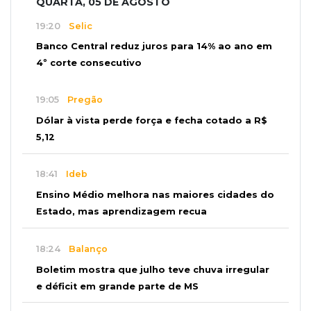
QUARTA, 05 DE AGOSTO
19:20
Selic
Banco Central reduz juros para 14% ao ano em
4º corte consecutivo
19:05
Pregão
Dólar à vista perde força e fecha cotado a R$
5,12
18:41
Ideb
Ensino Médio melhora nas maiores cidades do
Estado, mas aprendizagem recua
18:24
Balanço
Boletim mostra que julho teve chuva irregular
e déficit em grande parte de MS