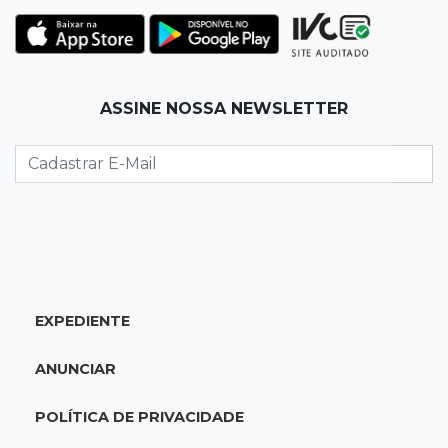
A fragilização da verdade na era digital
17:21
Ideb
ASSINE NOSSA NEWSLETTER
Qualidade da educação avança em MS e
Ensino Médio sobe de 4,0 para 4,4
17:16
Justiça
TJMS reativa núcleos para destravar
processos parados há mais de 900 dias
17:05
Em Brasília
EXPEDIENTE
MS leva delegação de 40 atletas ao
Supercampeonato Brasileiro de Taekwondo
ANUNCIAR
16:55
De PDFs à própria linhagem
POLÍTICA DE PRIVACIDADE
Séculos de história unem família de jovem de