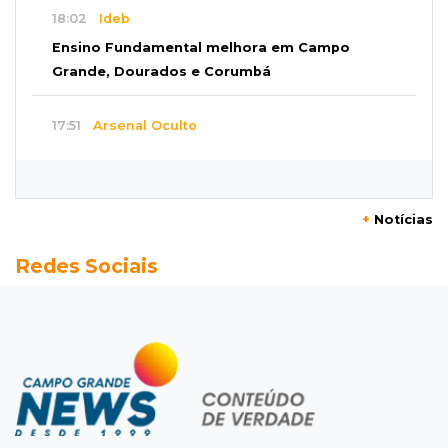
18:02
Ideb
Ensino Fundamental melhora em Campo
Grande, Dourados e Corumbá
17:51
Arsenal Oculto
Preso em operação da PF no ano passado
volta a ser alvo por comércio de armas
+
Notícias
17:42
Bonito
Redes Sociais
Justiça manda periciar obra construída perto
da Gruta do Lago Azul
17:42
Fronteira
PRF encontra 420 kg de cocaína em fundo
falso e prende pai e filho
17:31
Ensinar Juntos