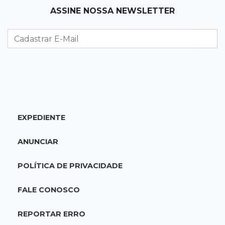
ASSINE NOSSA NEWSLETTER
Qualidade da educação avança em MS e
Ensino Médio sobe de 4,0 para 4,4
17:16
Justiça
TJMS reativa núcleos para destravar
processos parados há mais de 900 dias
17:05
Em Brasília
EXPEDIENTE
MS leva delegação de 40 atletas ao
Supercampeonato Brasileiro de Taekwondo
ANUNCIAR
16:55
De PDFs à própria linhagem
POLÍTICA DE PRIVACIDADE
Séculos de história unem família de jovem de
MS a antiga dinastia
FALE CONOSCO
16:41
Privacidade violada
REPORTAR ERRO