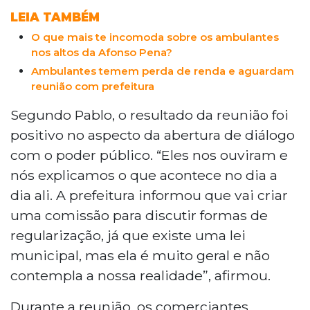
organização do espaço, incluindo reforço
LEIA TAMBÉM
na limpeza e padronização visual. O prazo
O que mais te incomoda sobre os ambulantes
inicial de 15 dias para regularização deve
nos altos da Afonso Pena?
ser estendido mediante solicitação formal
Ambulantes temem perda de renda e aguardam
dos comerciantes.
reunião com prefeitura
Segundo Pablo, o resultado da reunião foi
positivo no aspecto da abertura de diálogo
com o poder público. “Eles nos ouviram e
nós explicamos o que acontece no dia a
dia ali. A prefeitura informou que vai criar
uma comissão para discutir formas de
regularização, já que existe uma lei
municipal, mas ela é muito geral e não
contempla a nossa realidade”, afirmou.
Durante a reunião, os comerciantes