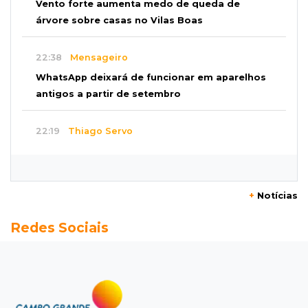
Vento forte aumenta medo de queda de
árvore sobre casas no Vilas Boas
22:38
Mensageiro
WhatsApp deixará de funcionar em aparelhos
antigos a partir de setembro
22:19
Thiago Servo
Sertanejo desiste de ação de R$ 12 milhões
por pagar pensão sem ser pai
+
Notícias
21:50
Balcão de empregos
Redes Sociais
Semana vai começar com 909 novas
oportunidades de trabalho em 114 funções
21:31
Flagrante
Motorista atinge carro parado, perde