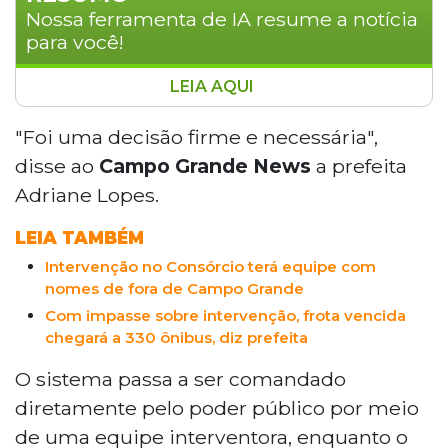
Nossa ferramenta de IA resume a notícia
para você!
LEIA AQUI
A Prefeitura de Campo Grande decretou
intervenção no transporte coletivo
"Foi uma decisão firme e necessária",
urbano, retirando temporariamente a
disse ao
Campo Grande News
a prefeita
gestão do Consórcio Guaicurus por até
Adriane Lopes.
180 dias. O decreto cita descumprimento
de horários, falhas na frota e riscos à
LEIA TAMBÉM
segurança dos usuários. Um interventor
Intervenção no Consórcio terá equipe com
assumirá o comando, com acesso a
nomes de fora de Campo Grande
garagens, veículos e documentos. Ao fim
Com impasse sobre intervenção, frota vencida
do período, a gestão pode ser devolvida
chegará a 330 ônibus, diz prefeita
ao consórcio ou a concessão encerrada.
O sistema passa a ser comandado
diretamente pelo poder público por meio
de uma equipe interventora, enquanto o