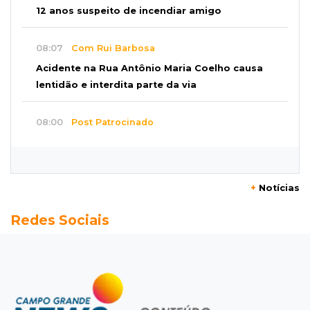
12 anos suspeito de incendiar amigo
08:07
Com Rui Barbosa
Acidente na Rua Antônio Maria Coelho causa
lentidão e interdita parte da via
08:00
Post Patrocinado
Studio Jozi Costa ajuda homens a eliminar
verrugas e pintas
+
Notícias
07:52
A um clique
Redes Sociais
Do 1º prêmio às dívidas, jogadores relatam
como o vício tomou conta da vida
07:46
Fomento
Com só 1,3% do crédito de inovação da Finep,
indústria de MS pede espaço