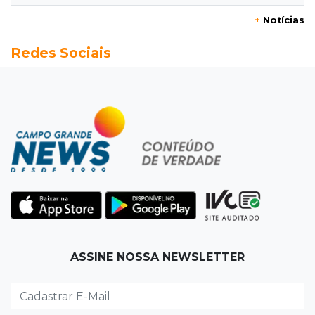
+
Notícias
11:24
Fiscalização
Redes Sociais
Assembleia e Câmara farão audiência sobre
limite de som em bares da Capital
11:18
Naviraí
Rapaz é executado a tiros após apostar R$ 31
mil em jogo de sinuca
11:16
Viu a Juju?
Procurada: Juju fugiu no bairro Tiradentes no
domingo de manhã
11:01
Operação Lívia
ASSINE NOSSA NEWSLETTER
Adolescente que morreu em desafio era
"escrava virtual", diz delegada