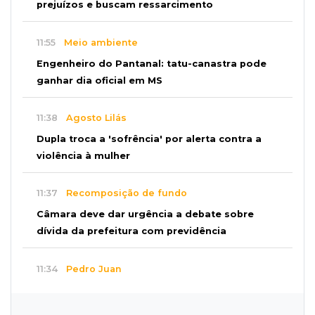
prejuízos e buscam ressarcimento
11:55
Meio ambiente
Engenheiro do Pantanal: tatu-canastra pode
ganhar dia oficial em MS
11:38
Agosto Lilás
Dupla troca a 'sofrência' por alerta contra a
violência à mulher
11:37
Recomposição de fundo
Câmara deve dar urgência a debate sobre
dívida da prefeitura com previdência
11:34
Pedro Juan
Polícia fecha laboratório clandestino de
emagrecedores e prende 2 brasileiros