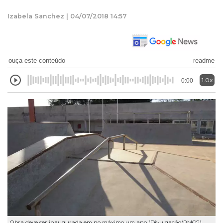
Izabela Sanchez | 04/07/2018 14:57
ouça este conteúdo
readme
1.0x
0:00
Obra deve ser inaugurada em no máximo um ano (Divulgação/PMCG)