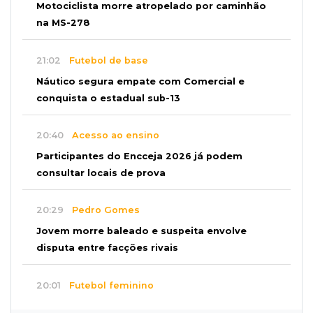
Motociclista morre atropelado por caminhão
na MS-278
21:02
Futebol de base
Náutico segura empate com Comercial e
conquista o estadual sub-13
20:40
Acesso ao ensino
Participantes do Encceja 2026 já podem
consultar locais de prova
20:29
Pedro Gomes
Jovem morre baleado e suspeita envolve
disputa entre facções rivais
20:01
Futebol feminino
Pantanal treina em Goiânia antes de jogo que