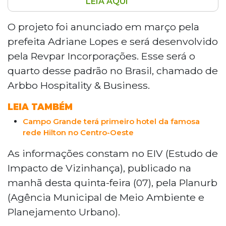
LEIA AQUI
Campo Grande receberá até 2030 o
primeiro hotel da rede Hilton no Centro-
O projeto foi anunciado em março pela
Oeste, no Bairro Santa Fé. O
prefeita Adriane Lopes e será desenvolvido
empreendimento terá 19 andares, 128
pela Revpar Incorporações. Esse será o
unidades hoteleiras, centro de
quarto desse padrão no Brasil, chamado de
convenções e área empresarial com 60
Arbbo Hospitality & Business.
salas. O investimento é de R$ 90 milhões.
Uma audiência pública será realizada no
LEIA TAMBÉM
dia 16 de junho na sede da Planurb para
debater o projeto com moradores e
Campo Grande terá primeiro hotel da famosa
rede Hilton no Centro-Oeste
empresários.
As informações constam no EIV (Estudo de
Impacto de Vizinhança), publicado na
manhã desta quinta-feira (07), pela Planurb
(Agência Municipal de Meio Ambiente e
Planejamento Urbano).