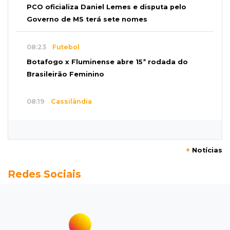
PCO oficializa Daniel Lemes e disputa pelo
Governo de MS terá sete nomes
08:23
Futebol
Botafogo x Fluminense abre 15ª rodada do
Brasileirão Feminino
08:19
Cassilândia
Membro do Comando Vermelho é flagrado
vendendo cocaína dentro de hospital
+
Notícias
08:15
Em Pauta
Redes Sociais
Jagunços, jacobinos e batalha política nas
ruas de Corumbá em 1897
08:10
Artigos
O rebanho dos originais