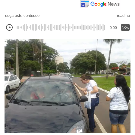
ouça este conteúdo
readme
1.0x
0:00