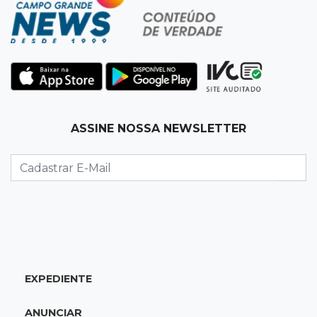
08:06
De MS para o mundo
Da pele para a tela, tatuadora de Campo
Grande expõe obras na Itália
08:00
Post Patrocinado
ASSINE NOSSA NEWSLETTER
"Bota Fora" da Sofá Inbox reúne quatro
opções com 48% de desconto
07:58
Túnel do tempo
Fonte gigante fez supermercado em 1973 virar
passeio campo-grandense
07:49
Copa Pelezinho
EXPEDIENTE
Torneio de futsal abre 34ª edição com quatro
jogos neste sábado
ANUNCIAR