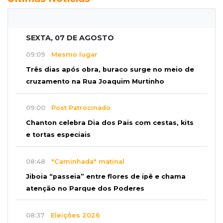
SEXTA, 07 DE AGOSTO
09:09
Mesmo lugar
Três dias após obra, buraco surge no meio de
cruzamento na Rua Joaquim Murtinho
09:00
Post Patrocinado
Chanton celebra Dia dos Pais com cestas, kits
e tortas especiais
08:48
"Caminhada" matinal
Jiboia “passeia” entre flores de ipê e chama
atenção no Parque dos Poderes
08:37
Eleições 2026