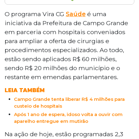
O programa Vira CG Saúde, iniciativa da
Prefeitura de Campo Grande em parceria
O programa Vira CG
Saúde
é uma
com hospitais conveniados, investiu R$
iniciativa da Prefeitura de Campo Grande
7,5 milhões no Hospital de Câncer Alfredo
em parceria com hospitais conveniados
Abrão para a realização de 2.313
para ampliar a oferta de cirurgias e
procedimentos, entre cirurgias, exames e
procedimentos especializados. Ao todo,
consultas. O programa conta com R$ 60
milhões no total, sendo R$ 20 milhões
estão sendo aplicados R$ 60 milhões,
municipais e o restante em emendas
sendo R$ 20 milhões do município e o
parlamentares, com objetivo de reduzir
restante em emendas parlamentares.
filas de espera na cidade.
LEIA TAMBÉM
Campo Grande tenta liberar R$ 4 milhões para
custeio de hospitais
Após 1 ano de espera, idoso volta a ouvir com
aparelho entregue em mutirão
Na ação de hoje, estão programadas 2,3