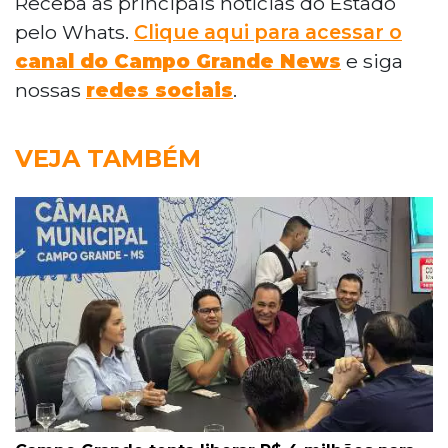
Receba as principais notícias do Estado
pelo Whats.
Clique aqui para acessar o
canal do Campo Grande News
e siga
nossas
redes sociais
.
VEJA TAMBÉM