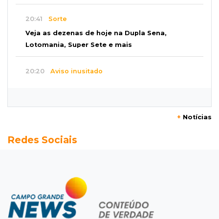
20:41
Sorte
Veja as dezenas de hoje na Dupla Sena,
Lotomania, Super Sete e mais
20:20
Aviso inusitado
Com 11 gatos, morador pede fim do abandono
dos pets em frente de casa
+
Notícias
20:03
Justiça
Redes Sociais
Ex-PM deixa prisão para tratamento médico 5
meses após ser capturado
19:41
Feminicídio
Júri condena a 25 anos homem que atropelou
esposa em frente aos filhos