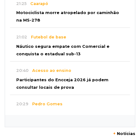
21:25
Caarapó
Motociclista morre atropelado por caminhão
na MS-278
21:02
Futebol de base
Náutico segura empate com Comercial e
conquista o estadual sub-13
20:40
Acesso ao ensino
Participantes do Encceja 2026 já podem
consultar locais de prova
20:29
Pedro Gomes
Jovem morre baleado e suspeita envolve
disputa entre facções rivais
+
Notícias
20:01
Futebol feminino