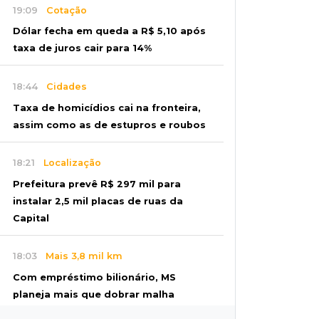
19:09
Cotação
Dólar fecha em queda a R$ 5,10 após
taxa de juros cair para 14%
18:44
Cidades
Taxa de homicídios cai na fronteira,
assim como as de estupros e roubos
18:21
Localização
Prefeitura prevê R$ 297 mil para
instalar 2,5 mil placas de ruas da
Capital
18:03
Mais 3,8 mil km
Com empréstimo bilionário, MS
planeja mais que dobrar malha
asfaltada até 2031