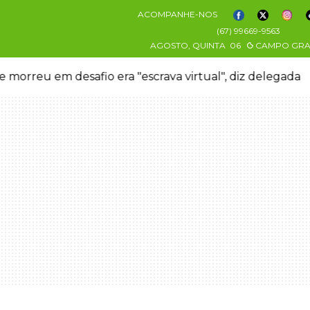
ACOMPANHE-NOS
(67) 99669-9563
AGOSTO, QUINTA
06
CAMPO GR
 morreu em desafio era "escrava virtual", diz delegada