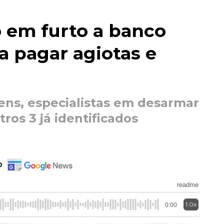
o em furto a banco
a pagar agiotas e
ns, especialistas em desarmar
ros 3 já identificados
o
readme
1.0x
0:00