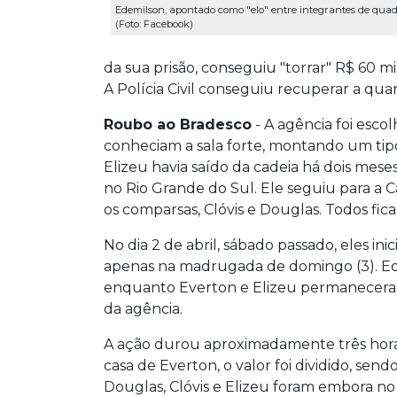
Edemilson, apontado como "elo" entre integrantes de quad
(Foto: Facebook)
da sua prisão, conseguiu "torrar" R$ 60 
A Polícia Civil conseguiu recuperar a qu
Roubo ao Bradesco
- A agência foi esco
conheciam a sala forte, montando um tipo
Elizeu havia saído da cadeia há dois mese
no Rio Grande do Sul. Ele seguiu para a 
os comparsas, Clóvis e Douglas. Todos fi
No dia 2 de abril, sábado passado, eles in
apenas na madrugada de domingo (3). Ede
enquanto Everton e Elizeu permaneceram
da agência.
A ação durou aproximadamente três hora
casa de Everton, o valor foi dividido, se
Douglas, Clóvis e Elizeu foram embora no