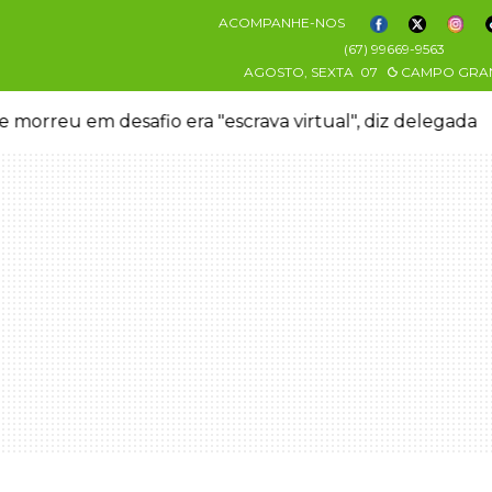
ACOMPANHE-NOS
(67) 99669-9563
AGOSTO, SEXTA
07
CAMPO GRA
 morreu em desafio era "escrava virtual", diz delegada