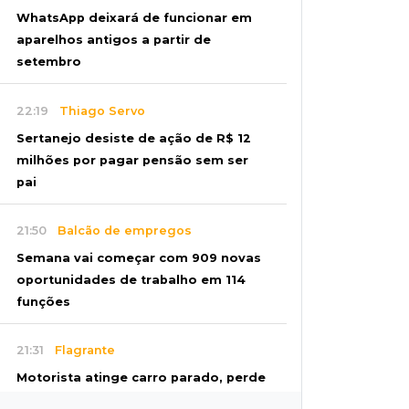
WhatsApp deixará de funcionar em
aparelhos antigos a partir de
setembro
22:19
Thiago Servo
Sertanejo desiste de ação de R$ 12
milhões por pagar pensão sem ser
pai
21:50
Balcão de empregos
Semana vai começar com 909 novas
oportunidades de trabalho em 114
funções
21:31
Flagrante
Motorista atinge carro parado, perde
retrovisor e foge no Jardim Antártica