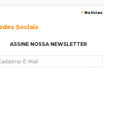
+
Notícias
21:12
Capital
Mãe faz apelo por bebê
edes Sociais
desaparecida: “Sinto que ela está por
perto”
ASSINE NOSSA NEWSLETTER
20:53
Futebol
Ventania adia Botafogo x Fluminense
pelo Brasileirão Feminino
20:34
Sorte
Veja as dezenas de hoje na Dupla
Sena, Lotomania, Quina e mais
20:15
Pedro Juan Caballero
Fiscalização apreende remédios de
farmácia ligada a laboratório ilegal