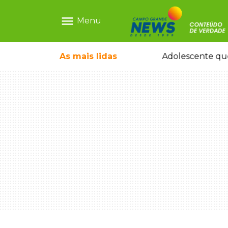
menu
Menu
e nega ser membro de facção
As mais
lidas
Adolescente que