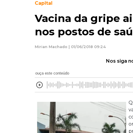
Capital
Vacina da gripe a
nos postos de saú
Mirian Machado | 01/06/2018 09:24
Nos siga n
ouça este conteúdo
Q
v
c
o
p