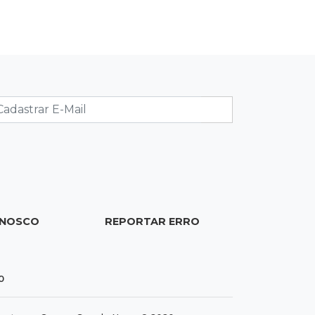
19:56
São Gabriel do Oeste
Suspeitos de ocupar avião
interceptado pela FAB morrem em
confronto
19:37
Cotação
Dólar comercial cai 0,46% e encerra
semana cotado a R$ 5,08
19:18
95º caso
ONOSCO
REPORTAR ERRO
Foragido que se passava por pastor
morre após reagir à abordagem
policial
0
18:51
Certidão
Em MS, uma criança é registrada sem