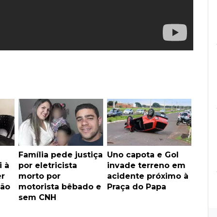
Família pede justiça
Uno capota e Gol
i à
por eletricista
invade terreno em
er
morto por
acidente próximo à
ão
motorista bêbado e
Praça do Papa
sem CNH