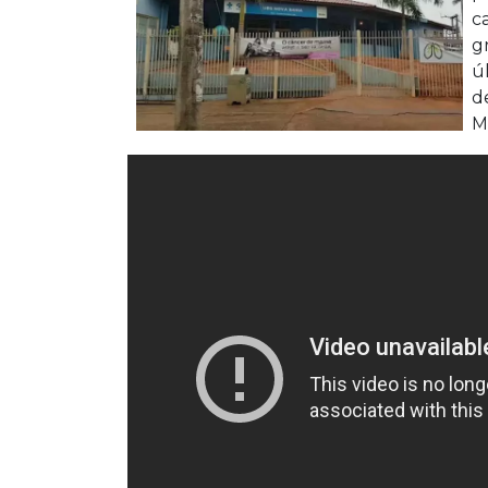
c
g
ú
d
M