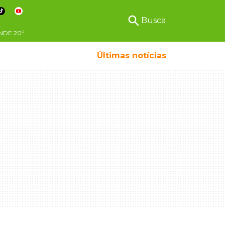
search
Busca
NDE
20º
Últimas notícias