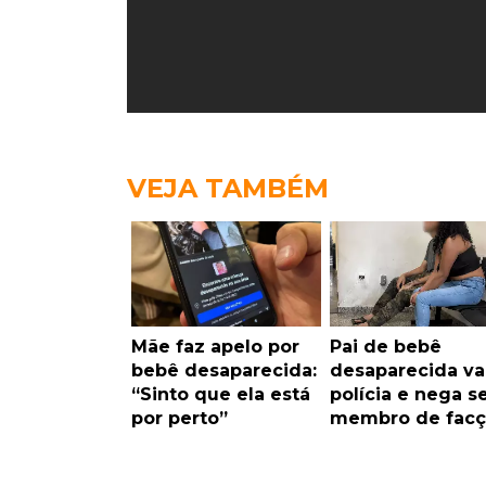
VEJA TAMBÉM
Mãe faz apelo por
Pai de bebê
bebê desaparecida:
desaparecida va
“Sinto que ela está
polícia e nega s
por perto”
membro de facç