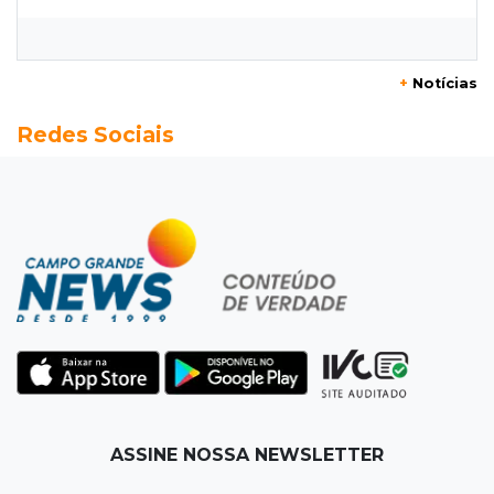
Defesa diz que preso suspeito de sequestro
só emprestou casa a conhecido
+
Notícias
19:02
Estrela do Sul
Redes Sociais
Caminhão tomba e trava trânsito após
acidente com F-1000 na Av. Heráclito
18:46
Futsal de base
Rodada de estreia da Copa Pelezinho soma 35
gols em quatro jogos
18:28
Concurso 3.042
Mega-Sena sorteia neste domingo prêmio
acumulado em R$ 165 milhões
18:05
Energia renovável
ASSINE NOSSA NEWSLETTER
Produção de biodiesel cresce 32% em MS e