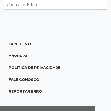
supera 31 milhões de litros
17:44
100º caso
Suspeito de roubo morre ao reagir à
abordagem policial no Noroeste
EXPEDIENTE
17:21
Brasileirão feminino
Palmeiras empata fora de casa e Bahia vence
ANUNCIAR
com dois gols de Raquel
POLÍTICA DE PRIVACIDADE
17:06
Brasileirão
Grêmio vira sobre São Paulo com gol de falta
FALE CONOSCO
e deixa zona de rebaixamento
REPORTAR ERRO
16:44
Rajadas de vento
Inmet faz alerta de vendaval e tempestade
com rajadas de até 60 km/h em MS