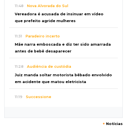
11:48
Nova Alvorada do Sul
Vereadora é acusada de insinuar em vídeo
que prefeito agride mulheres
11:31
Paradeiro incerto
Mãe narra emboscada e diz ter sido amarrada
antes de bebê desaparecer
11:28
Audiência de custódia
Juiz manda soltar motorista bêbado envolvido
em acidente que matou eletricista
11:19
Successione
Preso há quase 1 semana, ex-deputado Neno
Razuk tenta liberdade no STJ
+
Notícias