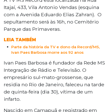
Integração de Rádio e Televisão, morto
Itajaí, 433, Vila Antonio Vendas (esquina
aos 92 anos vítima de infarto, será
com a Avenida Eduardo Elias Zahran). O
realizado na sede da TV MS Record, na
sepultamento será às 16h, no Cemitério
Rua Itajai, 433, Vila Antonio Vendas, em
Parque das Primaveras.
Campo Grande. A cerimônia, aberta ao
público, ocorre no dia 2, no período
LEIA TAMBÉM
matutino. Natural de Camapuã, Ivan foi
pioneiro da comunicação em Mato
Parte da história da TV e dono da Record/MS,
Ivan Paes Barbosa morre aos 92 anos
Grosso do Sul.
Ivan Paes Barbosa é fundador da Rede MS
Integração de Rádio e Televisão. O
empresário sul-mato-grossense, que
residia no Rio de Janeiro, faleceu na tarde
de quinta-feira (dia 30), vítima de um
infarto.
Nascido em Camapuã e registrado em