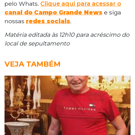
pelo Whats.
Clique aqui para acessar o
canal do
Campo Grande News
e siga
nossas
redes sociais
.
Matéria editada às 12h10 para acréscimo do
local de sepultamento
VEJA TAMBÉM