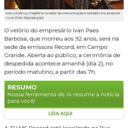
Ivan construiu trajetória no setor de comunicação e também era produtor
rural (Foto: Reprodução)
O velório do empresário Ivan Paes
Barbosa, que morreu aos 92 anos, será na
sede da emissora Record, em Campo
Grande. Aberta ao público, a cerimônia de
despedida acontece amanhã (dia 2), no
período matutino, a partir das 7h.
RESUMO
Nossa ferramenta de IA resume a notícia
para você!
LEIA AQUI
O velório do empresário Ivan Paes
Barbosa, fundador da Rede MS
A TV MS Record está localizada na Rua