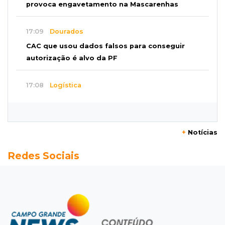
provoca engavetamento na Mascarenhas
17:09
Dourados
CAC que usou dados falsos para conseguir
autorização é alvo da PF
17:08
Logística
Infraestrutura se torna alicerce da nova
economia de MS, diz Gerson Claro
+
Notícias
17:02
Cyber Trap
Redes Sociais
Empresário preso por fraude bancária usava
Discord para vender cartões clonados
16:54
Eleições 2026
Continuidade ou alternância: a oposição
desafia projeto que Azambuja põe à prova