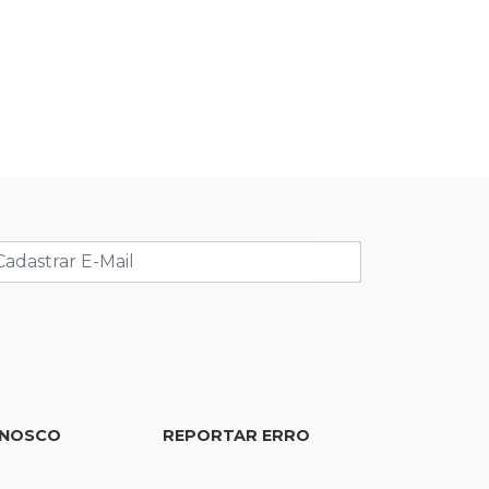
padaria no Taveirópolis
15:53
Feriadão
Justiça suspende expediente por
dois dias e só volta na próxima
quarta
15:45
Vídeo
Jovem é baleado por atiradores na
loja do pai e morre a caminho do
hospital
15:35
Crime no Coophavila II
Acusado de matar ex da esposa a
facadas alega legítima defesa e é
absolvido
ONOSCO
REPORTAR ERRO