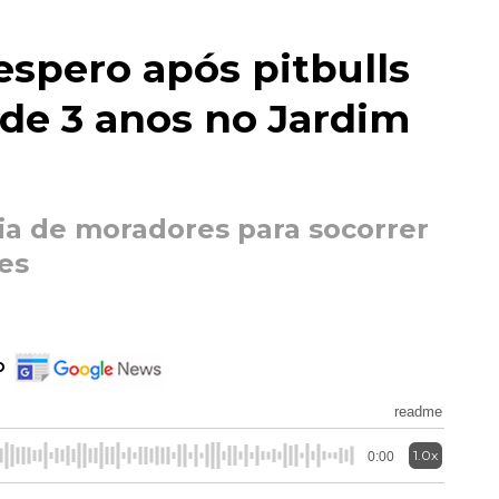
spero após pitbulls
de 3 anos no Jardim
ia de moradores para socorrer
es
o
readme
1.0x
0:00