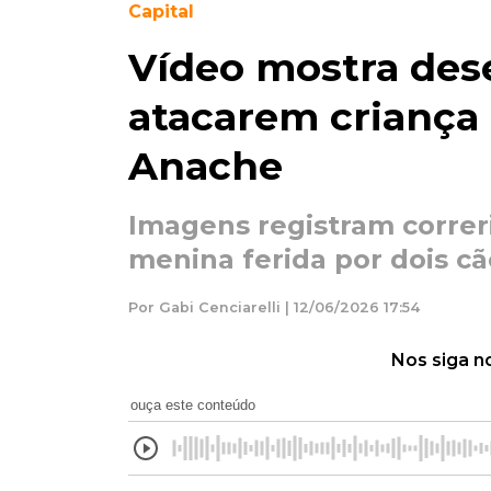
Capital
Vídeo mostra dese
atacarem criança 
Anache
Imagens registram correr
menina ferida por dois cã
Por Gabi Cenciarelli | 12/06/2026 17:54
Nos siga n
ouça este conteúdo