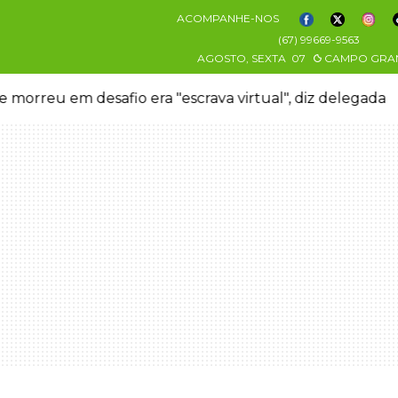
ACOMPANHE-NOS
(67) 99669-9563
AGOSTO, SEXTA
07
CAMPO GRA
 morreu em desafio era "escrava virtual", diz delegada