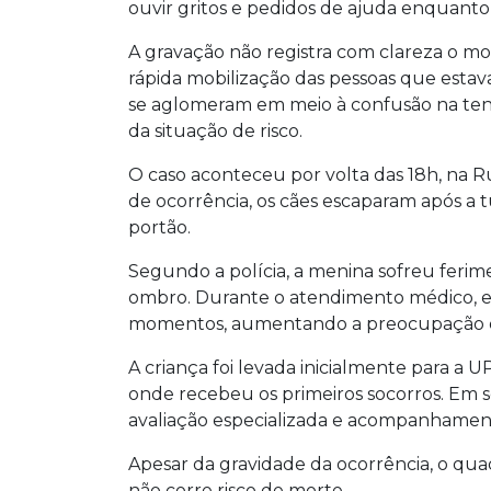
ouvir gritos e pedidos de ajuda enquant
A gravação não registra com clareza o m
rápida mobilização das pessoas que estav
se aglomeram em meio à confusão na tenta
da situação de risco.
O caso aconteceu por volta das 18h, na 
de ocorrência, os cães escaparam após a tu
portão.
Segundo a polícia, a menina sofreu ferim
ombro. Durante o atendimento médico, el
momentos, aumentando a preocupação de
A criança foi levada inicialmente para a
onde recebeu os primeiros socorros. Em se
avaliação especializada e acompanhamen
Apesar da gravidade da ocorrência, o quad
não corre risco de morte.