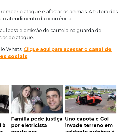
romper o ataque e afastar os animais. A tutora dos
 o atendimento da ocorrência.
l culposa e omissão de cautela na guarda de
ncias do ataque.
elo Whats.
Clique aqui para acessar o
canal do
es sociais
.
Família pede justiça
Uno capota e Gol
i à
por eletricista
invade terreno em
er
morto por
acidente próximo à