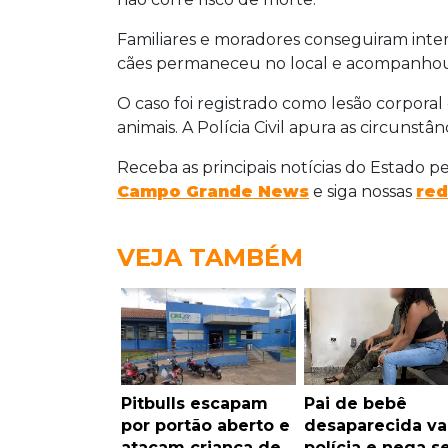
Familiares e moradores conseguiram inter
cães permaneceu no local e acompanhou
O caso foi registrado como lesão corpora
animais. A Polícia Civil apura as circunstâ
Receba as principais notícias do Estado p
Campo Grande News
e siga nossas
red
VEJA TAMBÉM
Pitbulls escapam
Pai de bebê
por portão aberto e
desaparecida va
atacam criança de
polícia e nega s