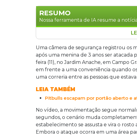
RESUMO
Nossa ferramenta de IA resume a notícia
LE
Menina de 3 anos foi atacada por dois c
(11), no Jardim Anache, em Campo Gran
Uma câmera de segurança registrou os m
anos, abrir o portão da residência. A c
após uma menina de 3 anos ser atacada por
costas e ombro, e chegou a perder a co
feira (11), no Jardim Anache, em Campo G
Nova Bahia e transferida para a Santa C
em frente a uma conveniência quando os
registrado como lesão corporal culposa
uma correria entre as pessoas que estava
LEIA TAMBÉM
Pitbulls escapam por portão aberto e 
No vídeo, a movimentação segue normal
segundos, o cenário muda completament
estabelecimento se assusta e vira o rosto
Embora o ataque ocorra em uma área parc