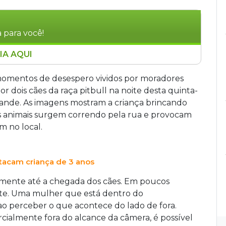
 para você!
IA AQUI
ães da raça pitbull na noite desta quinta-feira
de. Os animais escaparam após a tutora, de 22
omentos de desespero vividos por moradores
riança sofreu ferimentos no braço, bochecha,
 dois cães da raça pitbull na noite desta quinta-
nsciência duas vezes. Ela foi atendida na UPA
rande. As imagens mostram a criança brincando
asa, onde seu quadro é estável. O caso foi
 animais surgem correndo pela rua e provocam
.
m no local.
atacam criança de 3 anos
mente até a chegada dos cães. Em poucos
e. Uma mulher que está dentro do
 ao perceber o que acontece do lado de fora.
ialmente fora do alcance da câmera, é possível