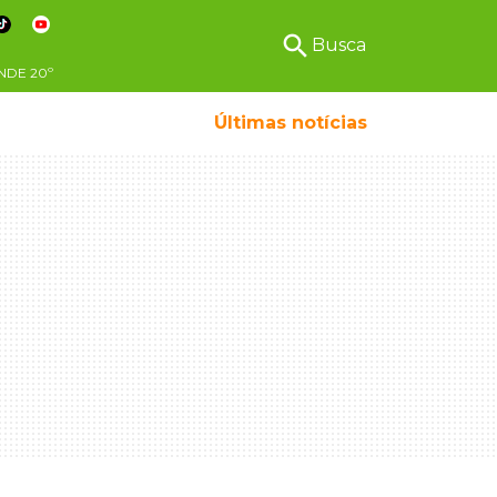
search
Busca
NDE
20º
Últimas notícias