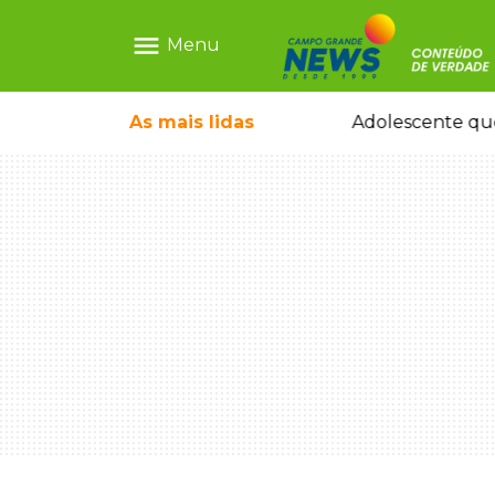
menu
Menu
pode ganhar dia oficial em MS
As mais
lidas
Adolescente que