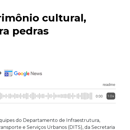
imônio cultural,
ra pedras
o
readme
1.0x
0:00
quipes do Departamento de Infraestrutura,
ransporte e Serviços Urbanos (DITS), da Secretaria