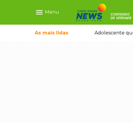
menu
Menu
pode ganhar dia oficial em MS
As mais
lidas
Adolescente que