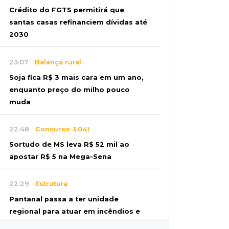
Crédito do FGTS permitirá que
santas casas refinanciem dívidas até
2030
23:07
Balança rural
Soja fica R$ 3 mais cara em um ano,
enquanto preço do milho pouco
muda
22:48
Concurso 3.041
Sortudo de MS leva R$ 52 mil ao
apostar R$ 5 na Mega-Sena
22:29
Estrutura
Pantanal passa a ter unidade
regional para atuar em incêndios e
desmate