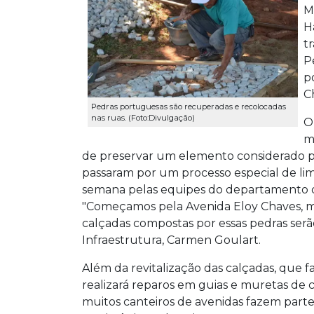
M
H
t
P
p
C
Pedras portuguesas são recuperadas e recolocadas
nas ruas. (Foto:Divulgação)
O
m
de preservar um elemento considerado pat
passaram por um processo especial de limp
semana pelas equipes do departamento d
"Começamos pela Avenida Eloy Chaves, mas
calçadas compostas por essas pedras serão 
Infraestrutura, Carmen Goulart.
Além da revitalização das calçadas, que f
realizará reparos em guias e muretas de c
muitos canteiros de avenidas fazem parte 