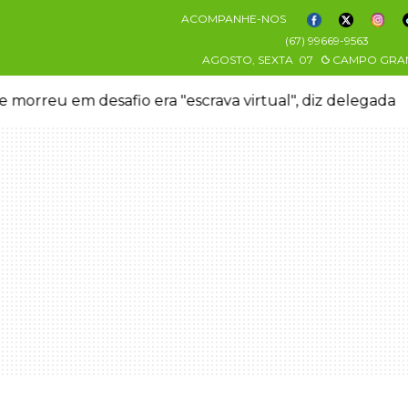
ACOMPANHE-NOS
(67) 99669-9563
AGOSTO, SEXTA
07
CAMPO GRA
 morreu em desafio era "escrava virtual", diz delegada