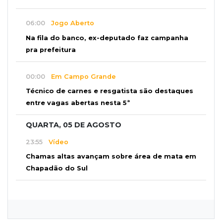
06:00
Jogo Aberto
Na fila do banco, ex-deputado faz campanha
pra prefeitura
00:00
Em Campo Grande
Técnico de carnes e resgatista são destaques
entre vagas abertas nesta 5ª
QUARTA, 05 DE AGOSTO
23:55
Vídeo
Chamas altas avançam sobre área de mata em
Chapadão do Sul
23:41
15ª Vara Cível
Pet shop vai indenizar tutor em R$ 5 mil por
vender Labrador "fake"