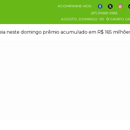
ACOMPANHE-NOS
(67) 99669-9563
AGOSTO, DOMINGO
09
CAMPO G
eia neste domingo prêmio acumulado em R$ 165 milhõe