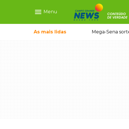
menu
Menu
o em sequestro de bebê na Capital
As mais
lidas
Mega-Sena sort