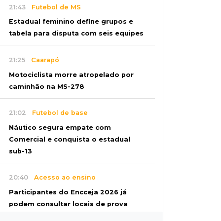
21:43
Futebol de MS
Estadual feminino define grupos e
tabela para disputa com seis equipes
21:25
Caarapó
Motociclista morre atropelado por
caminhão na MS-278
21:02
Futebol de base
Náutico segura empate com
Comercial e conquista o estadual
sub-13
20:40
Acesso ao ensino
Participantes do Encceja 2026 já
podem consultar locais de prova