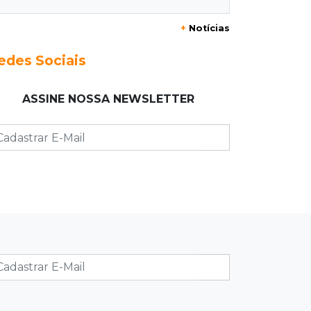
20:29
Pedro Gomes
+
Notícias
Jovem morre baleado e suspeita
envolve disputa entre facções rivais
edes Sociais
20:01
Futebol feminino
ASSINE NOSSA NEWSLETTER
Pantanal treina em Goiânia antes de
jogo que vale acesso inédito à Série
A2
19:44
Campeonato Brasileiro
Remo busca empate com Atlético-MG
e segue na zona de rebaixamento
19:27
Caso Ayla
Defesa diz que preso suspeito de
sequestro só emprestou casa a
conhecido