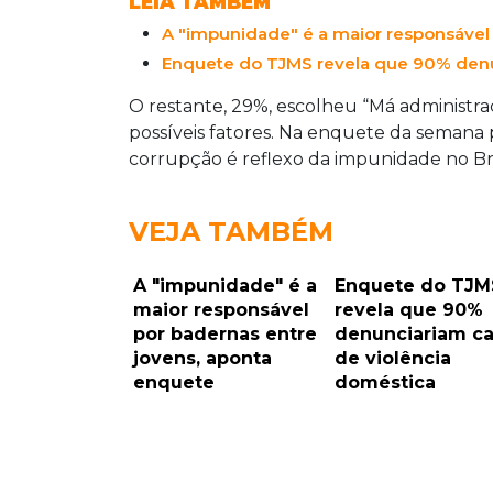
LEIA TAMBÉM
A "impunidade" é a maior responsável
Enquete do TJMS revela que 90% denu
O restante, 29%, escolheu “Má administraç
possíveis fatores. Na enquete da semana 
corrupção é reflexo da impunidade no Bra
VEJA TAMBÉM
A "impunidade" é a
Enquete do TJM
maior responsável
revela que 90%
por badernas entre
denunciariam c
jovens, aponta
de violência
enquete
doméstica