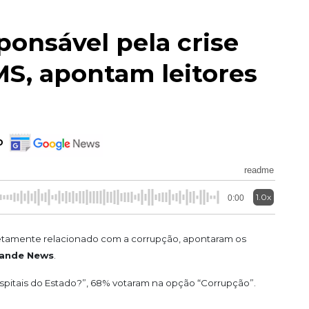
ponsável pela crise
MS, apontam leitores
o
readme
1.0x
0:00
etamente relacionado com a corrupção, apontaram os
ande News
.
spitais do Estado?”, 68% votaram na opção “Corrupção”.