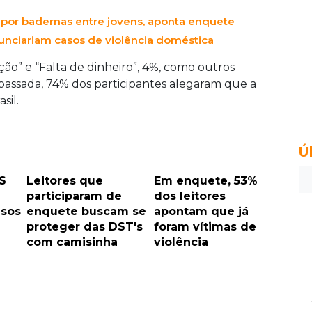
 por badernas entre jovens, aponta enquete
nciariam casos de violência doméstica
ão” e “Falta de dinheiro”, 4%, como outros
passada, 74% dos participantes alegaram que a
sil.
Ú
S
Leitores que
Em enquete, 53%
participaram de
dos leitores
asos
enquete buscam se
apontam que já
proteger das DST's
foram vítimas de
com camisinha
violência