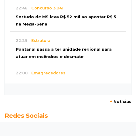
22:48
Concurso 3.041
Sortudo de MS leva R$ 52 mil ao apostar R$ 5
na Mega-Sena
22:29
Estrutura
Pantanal passa a ter unidade regional para
atuar em incêndios e desmate
22:00
Emagrecedores
MS lidera procura digital por canetas
paraguaias sem registro
+
Notícias
21:41
Nova Alvorada do Sul
Redes Sociais
Granizo danifica telhados e plantações
durante temporal no interior