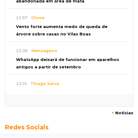
abandonada em área de mata
22:57
Chuva
Vento forte aumenta medo de queda de
árvore sobre casas no Vilas Boas
22:38
Mensageiro
WhatsApp deixará de funcionar em aparelhos
antigos a partir de setembro
22:19
Thiago Servo
Sertanejo desiste de ação de R$ 12 milhões
por pagar pensão sem ser pai
+
Notícias
21:50
Balcão de empregos
Redes Sociais
Semana vai começar com 909 novas
oportunidades de trabalho em 114 funções