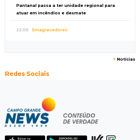
Pantanal passa a ter unidade regional para
atuar em incêndios e desmate
22:00
Emagrecedores
MS lidera procura digital por canetas
paraguaias sem registro
+
Notícias
21:41
Nova Alvorada do Sul
Redes Sociais
Granizo danifica telhados e plantações
durante temporal no interior
21:22
Agregado
Inter perde para o Corinthians mas avança às
quartas da Copa do Brasil
21:03
Futebol
Vitória goleia Athletico-PR por 4 a 0 e avança