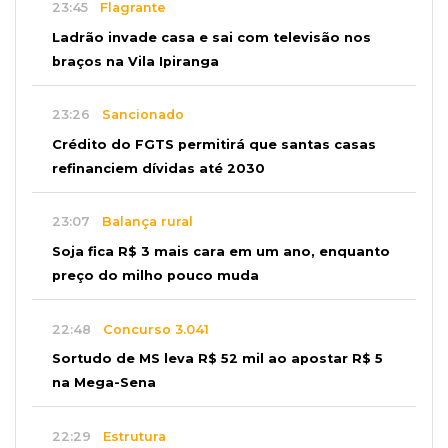
23:45
Flagrante
Ladrão invade casa e sai com televisão nos
braços na Vila Ipiranga
23:26
Sancionado
Crédito do FGTS permitirá que santas casas
refinanciem dívidas até 2030
23:07
Balança rural
Soja fica R$ 3 mais cara em um ano, enquanto
preço do milho pouco muda
22:48
Concurso 3.041
Sortudo de MS leva R$ 52 mil ao apostar R$ 5
na Mega-Sena
22:29
Estrutura