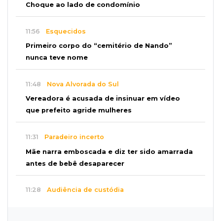
Choque ao lado de condomínio
11:56
Esquecidos
Primeiro corpo do “cemitério de Nando”
nunca teve nome
11:48
Nova Alvorada do Sul
Vereadora é acusada de insinuar em vídeo
que prefeito agride mulheres
11:31
Paradeiro incerto
Mãe narra emboscada e diz ter sido amarrada
antes de bebê desaparecer
11:28
Audiência de custódia
Juiz manda soltar motorista bêbado envolvido
em acidente que matou eletricista