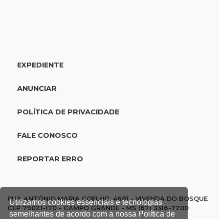
10:45
Economia verde
MS já tem projetos em mercado de carbono
que pode movimentar R$ 2,36 bilhões
EXPEDIENTE
10:33
Licenciamento ambiental
Governador quer que Imasul assuma
ANUNCIAR
licenciamento de rodovias da Rota da
Celulose
POLÍTICA DE PRIVACIDADE
10:25
Dourados
FALE CONOSCO
Após brilhar na Copa LNF, goleiro do
Juventude AG vai para futsal de Portugal
REPORTAR ERRO
10:13
TV News
Morte no trânsito e casamento de bisavó são
RUA ANTÔNIO MARIA COELHO, 4681 - VIVENDA DO BOSQUE
Utilizamos cookies essenciais e tecnologias
destaques da semana
CEP 79021-170 - CAMPO GRANDE - MS (67) 3316-7200
semelhantes de acordo com a nossa Política de