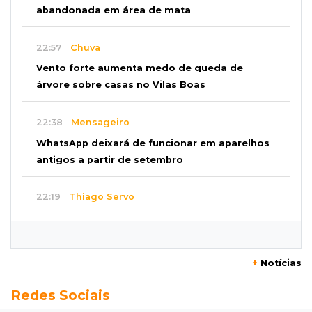
abandonada em área de mata
22:57
Chuva
Vento forte aumenta medo de queda de
árvore sobre casas no Vilas Boas
22:38
Mensageiro
WhatsApp deixará de funcionar em aparelhos
antigos a partir de setembro
22:19
Thiago Servo
Sertanejo desiste de ação de R$ 12 milhões
por pagar pensão sem ser pai
+
Notícias
21:50
Balcão de empregos
Redes Sociais
Semana vai começar com 909 novas
oportunidades de trabalho em 114 funções