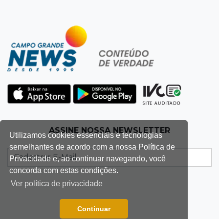
21:31
Flagrante
Motorista atinge carro parado, perde
retrovisor e foge no Jardim Antártica
21:12
Entrevista
“Sinto que ela está por perto”, diz mãe de
bebê desaparecida
20:53
Futebol
ASSINE NOSSA NEWSLETTER
Utilizamos cookies essenciais e tecnologias
Ventania adia Botafogo x Fluminense pelo
semelhantes de acordo com a nossa Política de
Brasileirão Feminino
Privacidade e, ao continuar navegando, você
concorda com estas condições.
20:34
Sorte
Ver política de privacidade
Veja as dezenas de hoje na Dupla Sena,
Lotomania, Quina e mais
Continuar