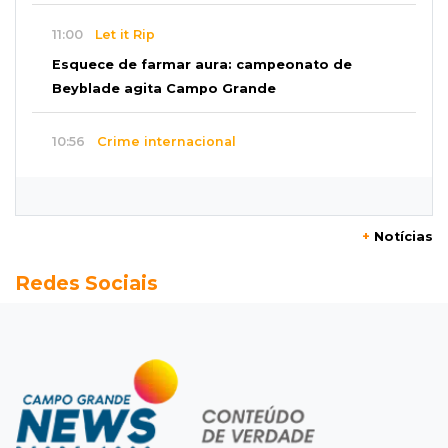
11:00
Let it Rip
Esquece de farmar aura: campeonato de
Beyblade agita Campo Grande
10:56
Crime internacional
Boliviano morto pelo Bope era figura de alto
escalão do tráfico de cocaína
+
Notícias
10:45
Economia verde
Redes Sociais
MS já tem projetos em mercado de carbono
que pode movimentar R$ 2,36 bilhões
10:33
Licenciamento ambiental
Governador quer que Imasul assuma
licenciamento de rodovias da Rota da
Celulose