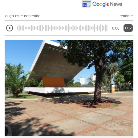
ouça este conteúdo
readme
1.0x
0:00