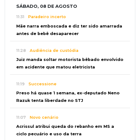
SÁBADO, 08 DE AGOSTO
11:31
Paradeiro incerto
Mãe narra emboscada e diz ter sido amarrada
antes de bebê desaparecer
11:28
Audiência de custódia
Juiz manda soltar motorista bêbado envolvido
em acidente que matou eletricista
11:19
Successione
Preso há quase 1 semana, ex-deputado Neno
Razuk tenta liberdade no STJ
11:07
Novo cenário
Acrissul atribui queda do rebanho em MS a
ciclo pecuário e uso da terra