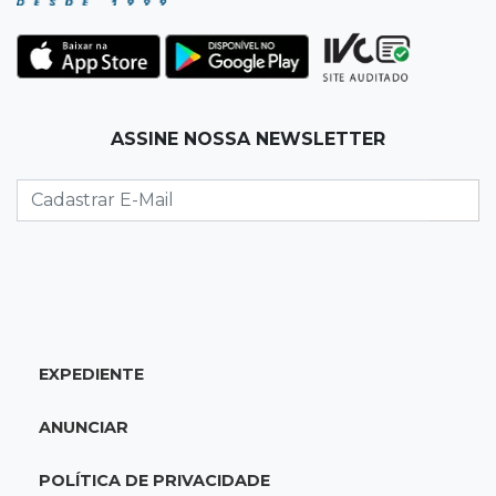
10:25
Dourados
Após brilhar na Copa LNF, goleiro do
Juventude AG vai para futsal de Portugal
ASSINE NOSSA NEWSLETTER
10:13
TV News
Morte no trânsito e casamento de bisavó são
destaques da semana
10:05
19 viagens num dia
Fraude com cartão “torra” R$ 81 mil em
comida e transporte
EXPEDIENTE
09:53
Resultado da enquete
ANUNCIAR
Punição de agressores de mulheres precisar
ser mais severa para 52% dos leitores
POLÍTICA DE PRIVACIDADE