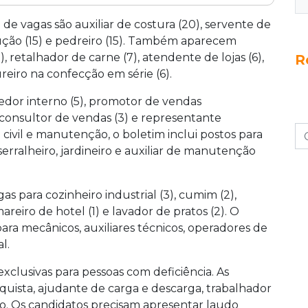
m 2.438 vagas de emprego abertas pela
Grande, são 256 oportunidades, com destaque
e vagas são auxiliar de costura (20), servente de
bras e pedreiro. Há ainda 14 vagas para pessoas
ução (15) e pedreiro (15). Também aparecem
endimento ocorre nas unidades da Rede Fácil. As
, retalhador de carne (7), atendente de lojas (6),
R
hidas sem aviso prévio.
reiro na confecção em série (6).
edor interno (5), promotor de vendas
, consultor de vendas (3) e representante
civil e manutenção, o boletim inclui postos para
 serralheiro, jardineiro e auxiliar de manutenção
as para cozinheiro industrial (3), cumim (2),
areiro de hotel (1) e lavador de pratos (2). O
ra mecânicos, auxiliares técnicos, operadores de
l.
xclusivas para pessoas com deficiência. As
quista, ajudante de carga e descarga, trabalhador
o. Os candidatos precisam apresentar laudo