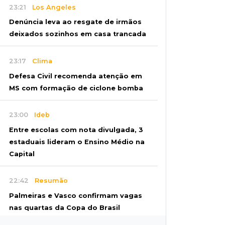
23:21
Los Angeles
Denúncia leva ao resgate de irmãos
deixados sozinhos em casa trancada
23:17
Clima
Defesa Civil recomenda atenção em
MS com formação de ciclone bomba
23:00
Ideb
Entre escolas com nota divulgada, 3
estaduais lideram o Ensino Médio na
Capital
22:42
Resumão
Palmeiras e Vasco confirmam vagas
nas quartas da Copa do Brasil