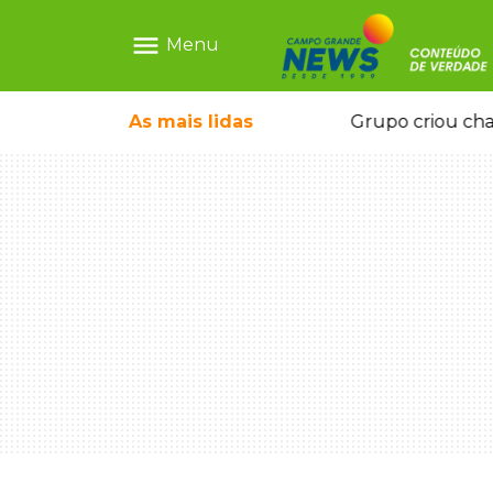
menu
Menu
icape deixou 4 mortos e 8 feridos
As mais
lidas
Grupo criou cha