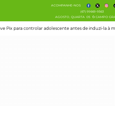
ACOMPANHE-NOS
(67) 99669-9563
AGOSTO, QUARTA
05
CAMPO GR
ve Pix para controlar adolescente antes de induzi-la à 