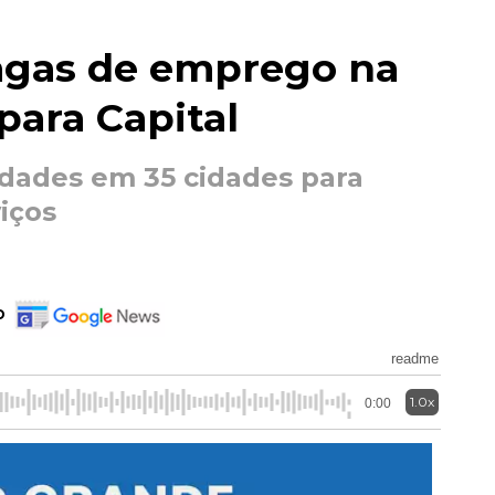
vagas de emprego na
para Capital
dades em 35 cidades para
viços
o
readme
1.0x
0:00