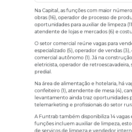
Mato Grosso do Sul inicia a semana co
Funtrab em 35 municípios. Em Campo 
Na Capital, as funções com maior número d
para auxiliar de costura, servente de o
obras (16), operador de processo de prod
com deficiência e cinco estágios. O at
oportunidades para auxiliar de limpeza (11)
vagas são rotativas e podem ser preenc
atendente de lojas e mercados (6) e costu
O setor comercial reúne vagas para vend
especializado (5), operador de vendas (3)
comercial autônomo (1). Já na construção 
eletricista, operador de retroescavadeira,
predial.
Na área de alimentação e hotelaria, há vag
confeiteiro (1), atendente de mesa (4), cam
levantamento ainda traz oportunidades pa
telemarketing e profissionais do setor rura
A Funtrab também disponibiliza 14 vagas e
funções incluem auxiliar de limpeza, esto
de serviços de limpeza e vendedor intern