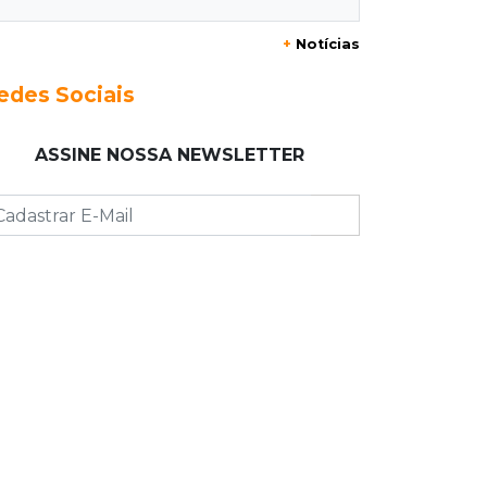
22:26
Eleições 2026
+
Notícias
Eleitorado aprova teste da urna, mas
diz que colinha será "fundamental"
edes Sociais
22:05
Sidrolândia
ASSINE NOSSA NEWSLETTER
Briga termina com homem de 35
anos assassinado a facadas
21:40
Ideb
Escolas municipais lideram notas do
Ensino Fundamental em Campo
Grande
21:28
Futebol
Grêmio e Cruzeiro vencem em casa e
avançam às quartas da Copa do
Brasil