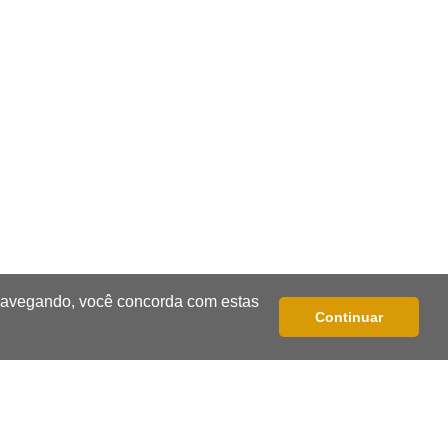
20:53
Futebol
Ventania adia Botafogo x Fluminense
pelo Brasileirão Feminino
20:34
Sorte
Veja as dezenas de hoje na Dupla
Sena, Lotomania, Quina e mais
20:15
Pedro Juan Caballero
Fiscalização apreende remédios de
 navegando, você concorda com estas
farmácia ligada a laboratório ilegal
Continuar
19:56
São Gabriel do Oeste
Suspeitos de ocupar avião
interceptado pela FAB morrem em
confronto