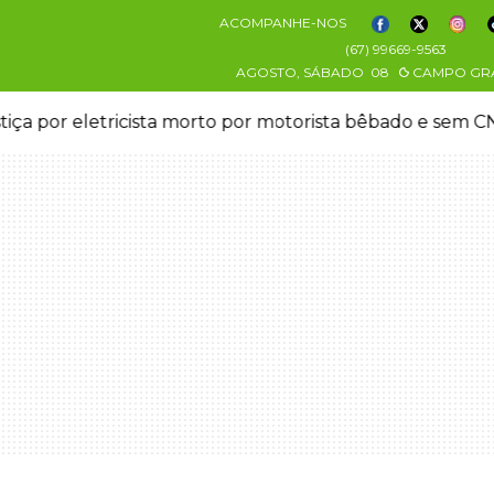
ACOMPANHE-NOS
(67) 99669-9563
AGOSTO, SÁBADO
08
CAMPO GR
stiça por eletricista morto por motorista bêbado e sem 