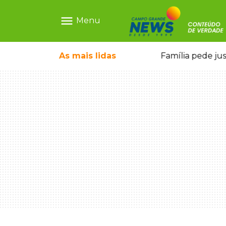
menu
Menu
ia ligada a laboratório ilegal
As mais
lidas
Família pede ju