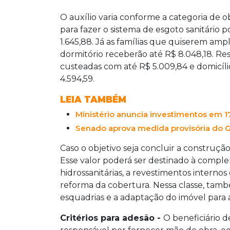
O auxílio varia conforme a categoria de o
para fazer o sistema de esgoto sanitário 
1.645,88. Já as famílias que quiserem amp
dormitório receberão até R$ 8.048,18. Re
custeadas com até R$ 5.009,84 e domicíl
4.594,59.
LEIA TAMBÉM
Ministério anuncia investimentos em 170
Senado aprova medida provisória do G
Caso o objetivo seja concluir a construção
Esse valor poderá ser destinado à comple
hidrossanitárias, a revestimentos internos 
reforma da cobertura. Nessa classe, tamb
esquadrias e a adaptação do imóvel para a
Critérios para adesão -
O beneficiário de