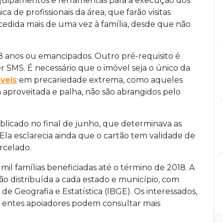
equipamentos e ferramentas para a execução dos
ca de profissionais da área, que farão visitas
ncedida mais de uma vez à família, desde que não
8 anos ou emancipados. Outro pré-requisito é
r SMS. É necessário que o imóvel seja o único da
veis
em precariedade extrema, como aqueles
 aproveitada e palha, não são abrangidos pelo
licado no final de junho, que determinava as
Ela esclarecia ainda que o cartão tem validade de
rcelado.
mil famílias beneficiadas até o término de 2018. A
ção distribuída a cada estado e município, com
 de Geografia e Estatística (IBGE). Os interessados,
 entes apoiadores podem consultar mais