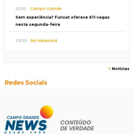
20:52
Campo Grande
Sem experiência? Funsat oferece 611 vagas
nesta segunda-feira
20:30
No Maracanã
Flamengo vence Vitória por 2 a 0 e encurta
distância para o líder
+
Notícias
20:13
Empregos
Redes Sociais
Seleções em MS têm salários de até R$ 8,2 mil;
veja oportunidades
19:50
Jardim Itatiaia
Vigia é amarrado durante roubo de carro e
dois caminhões em pátio