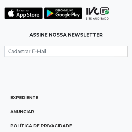
19:35
Bragança Paulista
Corinthians vence Bragantino por 2 a 0 e sobe
para 7º no Brasileirão
19:12
Na Vila Belmiro
ASSINE NOSSA NEWSLETTER
Athletico vence Santos por 2 a 0 e mantém 3º
lugar no Brasileirão
18:51
Oportunidades
UEMS está com seleções para professores
com salários de até R$ 10,2 mil
EXPEDIENTE
18:33
Em 2022
Homem que ajudou a sequestrar bebê matou
ANUNCIAR
adolescente atropelada no Amazonas
POLÍTICA DE PRIVACIDADE
18:15
Nubank Parque