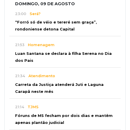
DOMINGO, 09 DE AGOSTO
23:00
Será?
“Forró só de véio e tereré sem graça”,
rondoniense detona Capital
21:53
Homenagem
Luan Santana se declara à filha Serena no Dia
dos Pais
21:34
Atendimento
Carreta da Justiça atenderá Juti e Laguna
Carapã neste mês
21:14
TJMS
Fóruns de MS fecham por dois dias e mantêm
apenas plantão judicial