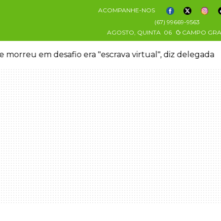
ACOMPANHE-NOS
(67) 99669-9563
AGOSTO, QUINTA
06
CAMPO GR
 morreu em desafio era "escrava virtual", diz delegada