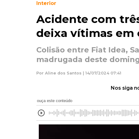
Interior
Acidente com trê
deixa vítimas em 
Colisão entre Fiat Idea, S
madrugada deste domin
Por Aline dos Santos | 14/07/2024 07:41
Nos siga n
ouça este conteúdo