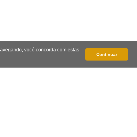
Grávida acha barata em hambúrguer
e restaurante terá de pagar R$ 6 mil
17:32
Veja os horários
Velório de Luis Pedro Scalise será no
Rubens Gil de Camillo nesta sexta-
feira
 navegando, você concorda com estas
Continuar
17:25
Operação Lívia
Nova lei pune deepfakes sexuais com
crianças e amplia investigação na
internet
17:17
Quatro carros
Idoso sofre mal súbito enquanto
dirigia e provoca engavetamento na
Mascarenhas