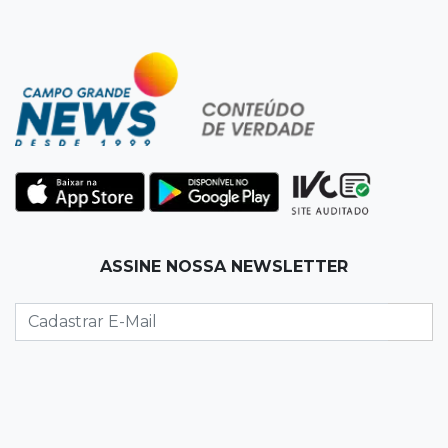
19:50
Jardim Itatiaia
Vigia é amarrado durante roubo de carro e
dois caminhões em pátio
19:35
Bragança Paulista
Corinthians vence Bragantino por 2 a 0 e sobe
para 7º no Brasileirão
19:12
Na Vila Belmiro
ASSINE NOSSA NEWSLETTER
Athletico vence Santos por 2 a 0 e mantém 3º
lugar no Brasileirão
18:51
Oportunidades
UEMS está com seleções para professores
com salários de até R$ 10,2 mil