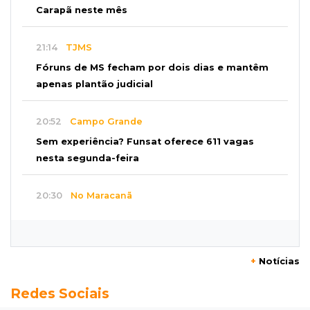
Carapã neste mês
21:14
TJMS
Fóruns de MS fecham por dois dias e mantêm
apenas plantão judicial
20:52
Campo Grande
Sem experiência? Funsat oferece 611 vagas
nesta segunda-feira
20:30
No Maracanã
Flamengo vence Vitória por 2 a 0 e encurta
distância para o líder
+
Notícias
20:13
Empregos
Redes Sociais
Seleções em MS têm salários de até R$ 8,2 mil;
veja oportunidades