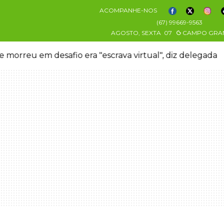
ACOMPANHE-NOS
(67) 99669-9563
AGOSTO, SEXTA
07
CAMPO GRA
 morreu em desafio era "escrava virtual", diz delegada