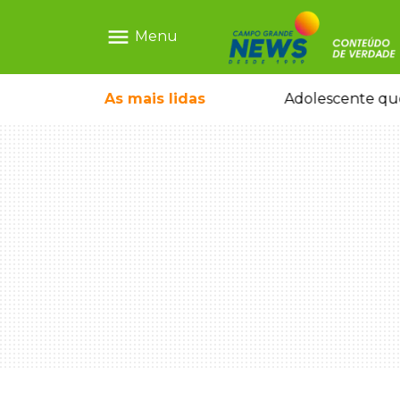
menu
Menu
durante temporal no interior
As mais
lidas
Adolescente que