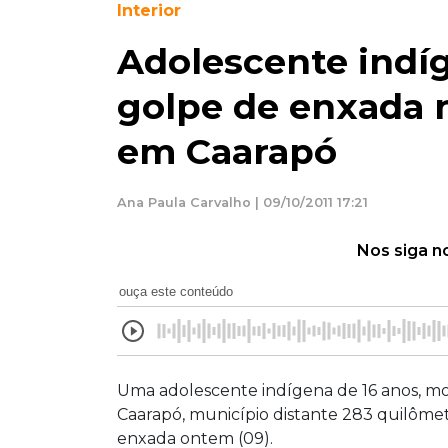
Interior
Adolescente indíg
golpe de enxada 
em Caarapó
Ana Paula Carvalho | 09/10/2011 17:21
Nos siga n
ouça este conteúdo
Uma adolescente indígena de 16 anos, mo
Caarapó, município distante 283 quilômet
enxada ontem (09).