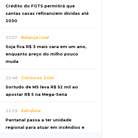
Crédito do FGTS permitirá que
santas casas refinanciem dívidas até
2030
23:07
Balança rural
Soja fica R$ 3 mais cara em um ano,
enquanto preço do milho pouco
muda
22:48
Concurso 3.041
Sortudo de MS leva R$ 52 mil ao
apostar R$ 5 na Mega-Sena
22:29
Estrutura
Pantanal passa a ter unidade
regional para atuar em incêndios e
desmate