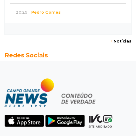
20:29
Pedro Gomes
Jovem morre baleado e suspeita envolve
disputa entre facções rivais
+
Notícias
20:01
Futebol feminino
Redes Sociais
Pantanal treina em Goiânia antes de jogo que
vale acesso inédito à Série A2
19:44
Campeonato Brasileiro
Remo busca empate com Atlético-MG e segue
na zona de rebaixamento
19:27
Caso Ayla
Defesa diz que preso suspeito de sequestro
só emprestou casa a conhecido