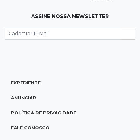
18:51
Oportunidades
ASSINE NOSSA NEWSLETTER
UEMS está com seleções para professores
com salários de até R$ 10,2 mil
18:33
Em 2022
Homem que ajudou a sequestrar bebê matou
adolescente atropelada no Amazonas
EXPEDIENTE
18:15
Nubank Parque
Palmeiras e Inter ficam no 0 a 0 pela 22ª
ANUNCIAR
rodada do Brasileirão
POLÍTICA DE PRIVACIDADE
17:58
Gratuitas
Justiça homologa acordo para castração de
FALE CONOSCO
1% da população de pets na Capital