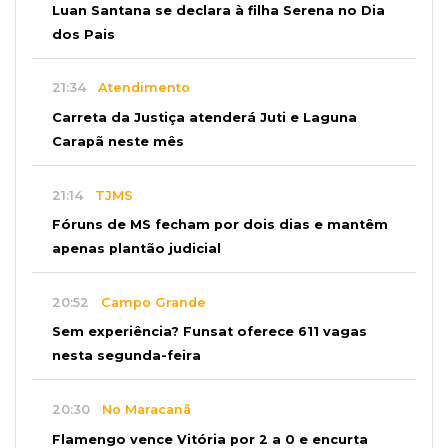
Luan Santana se declara à filha Serena no Dia
dos Pais
21:34
Atendimento
Carreta da Justiça atenderá Juti e Laguna
Carapã neste mês
21:14
TJMS
Fóruns de MS fecham por dois dias e mantêm
apenas plantão judicial
20:52
Campo Grande
Sem experiência? Funsat oferece 611 vagas
nesta segunda-feira
20:30
No Maracanã
Flamengo vence Vitória por 2 a 0 e encurta