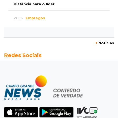
distância para o líder
20:13
Empregos
Seleções em MS têm salários de até R$ 8,2 mil;
veja oportunidades
+
Notícias
19:50
Jardim Itatiaia
Redes Sociais
Vigia é amarrado durante roubo de carro e
dois caminhões em pátio
19:35
Bragança Paulista
Corinthians vence Bragantino por 2 a 0 e sobe
para 7º no Brasileirão
19:12
Na Vila Belmiro
Athletico vence Santos por 2 a 0 e mantém 3º
lugar no Brasileirão