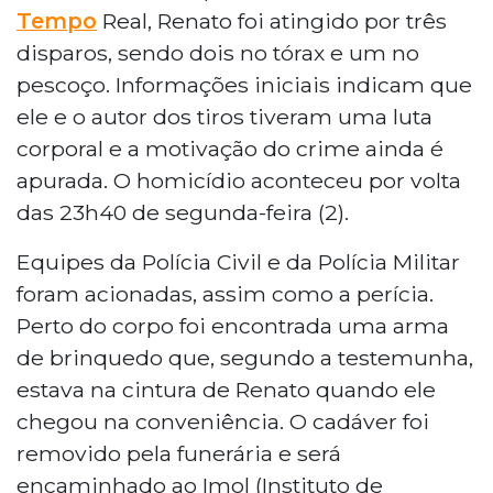
em Rio Brilhante, a 161 quilômetros de Campo
Tempo
Real, Renato foi atingido por três
Grande. Renato Aparecido da Silva Coelho foi
disparos, sendo dois no tórax e um no
atingido no tórax e pescoço pelo proprietário
pescoço. Informações iniciais indicam que
do estabelecimento, que fugiu após o crime.O
ele e o autor dos tiros tiveram uma luta
incidente ocorreu na noite de segunda-feira.
Segundo testemunhas, a vítima portava uma
corporal e a motivação do crime ainda é
arma de brinquedo e teria iniciado o confronto.
apurada. O homicídio aconteceu por volta
A Polícia Civil investiga o caso como homicídio
das 23h40 de segunda-feira (2).
simples, sob comando do delegado Ghoeth
Arce Júnior.
Equipes da Polícia Civil e da Polícia Militar
foram acionadas, assim como a perícia.
Perto do corpo foi encontrada uma arma
de brinquedo que, segundo a testemunha,
estava na cintura de Renato quando ele
chegou na conveniência. O cadáver foi
removido pela funerária e será
encaminhado ao Imol (Instituto de