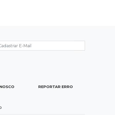
Brasil
20:44
94º caso
Foragido por roubo morre baleado
em confronto com policiais militares
20:25
Sorte
Veja as dezenas de hoje na Mega-
Sena, Quina, Timemania e mais
20:06
Balcão de empregos
Semana termina com 913 vagas de
ONOSCO
REPORTAR ERRO
trabalho abertas em 114 funções
19:47
Festival do Sobá
0
Em visita à Feira Central, Riedel volta
a prometer apoio para revitalização