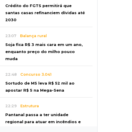
Crédito do FGTS permitirá que
santas casas refinanciem dívidas até
2030
23:07
Balança rural
Soja fica R$ 3 mais cara em um ano,
enquanto preço do milho pouco
muda
22:48
Concurso 3.041
Sortudo de MS leva R$ 52 mil ao
apostar R$ 5 na Mega-Sena
22:29
Estrutura
Pantanal passa a ter unidade
regional para atuar em incêndios e
desmate