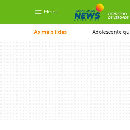
menu
Menu
durante temporal no interior
As mais
lidas
Adolescente que