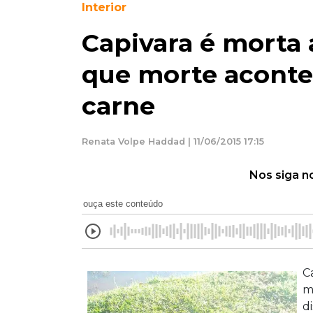
Interior
Capivara é morta a
que morte acont
carne
Renata Volpe Haddad | 11/06/2015 17:15
Nos siga n
ouça este conteúdo
C
m
d