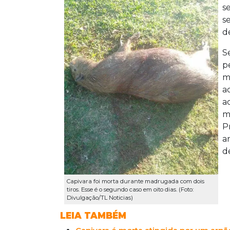
s
s
d
S
p
m
a
a
m
P
a
d
Capivara foi morta durante madrugada com dois
tiros. Esse é o segundo caso em oito dias. (Foto:
Divulgação/TL Noticias)
LEIA TAMBÉM