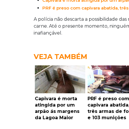
Capivara é morta atingida por um arp
PRF é preso com capivara abatida, trê
A polícia não descarta a possibilidade d
carne. Até o presente momento, ninguém f
inafiançável.
VEJA TAMBÉM
Capivara é morta
PRF é preso co
atingida por um
capivara abatida
arpão ás margens
três armas de f
da Lagoa Maior
e 103 munições