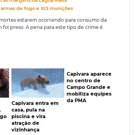
ão ás margens da Lagoa Maior
s armas de fogo e 103 munições
as mortes estarem ocorrendo para consumo da
oi preso. A pena para este tipo de crime é
Capivara aparece
no centro de
Campo Grande e
mobiliza equipes
da PMA
m
Capivara entra em
,
casa, pula na
ogo
piscina e vira
atração de
vizinhança