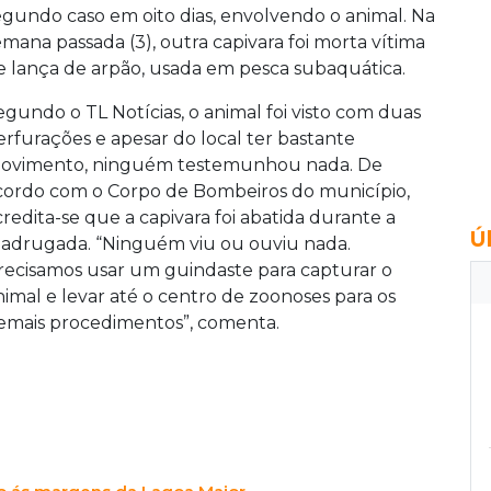
egundo caso em oito dias, envolvendo o animal. Na
emana passada (3), outra capivara foi morta vítima
e lança de arpão, usada em pesca subaquática.
egundo o TL Notícias, o animal foi visto com duas
erfurações e apesar do local ter bastante
ovimento, ninguém testemunhou nada. De
cordo com o Corpo de Bombeiros do município,
credita-se que a capivara foi abatida durante a
Ú
adrugada. “Ninguém viu ou ouviu nada.
recisamos usar um guindaste para capturar o
nimal e levar até o centro de zoonoses para os
emais procedimentos”, comenta.