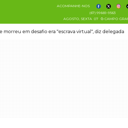
ACOMPANHE-NOS
(67) 99669-9563
AGOSTO, SEXTA
07
CAMPO GRA
 morreu em desafio era "escrava virtual", diz delegada