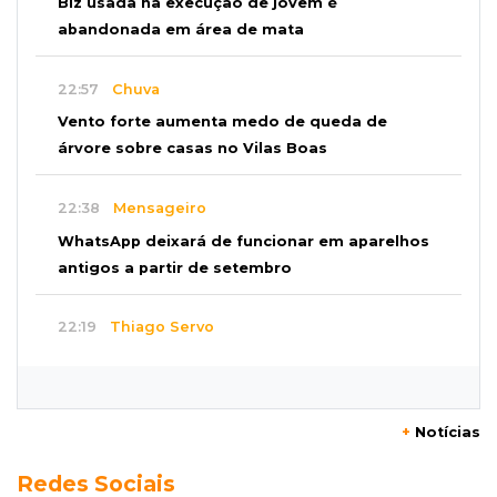
Biz usada na execução de jovem é
abandonada em área de mata
22:57
Chuva
Vento forte aumenta medo de queda de
árvore sobre casas no Vilas Boas
22:38
Mensageiro
WhatsApp deixará de funcionar em aparelhos
antigos a partir de setembro
22:19
Thiago Servo
Sertanejo desiste de ação de R$ 12 milhões
por pagar pensão sem ser pai
+
Notícias
21:50
Balcão de empregos
Redes Sociais
Semana vai começar com 909 novas