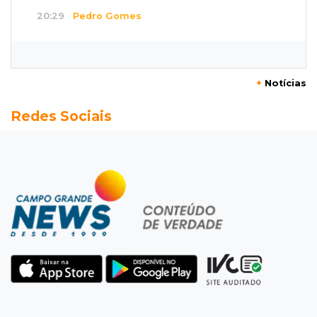
20:29
Pedro Gomes
Jovem morre baleado e suspeita envolve
disputa entre facções rivais
+
Notícias
20:01
Futebol feminino
Redes Sociais
Pantanal treina em Goiânia antes de jogo que
vale acesso inédito à Série A2
19:44
Campeonato Brasileiro
Remo busca empate com Atlético-MG e segue
na zona de rebaixamento
19:27
Caso Ayla
Defesa diz que preso suspeito de sequestro
só emprestou casa a conhecido