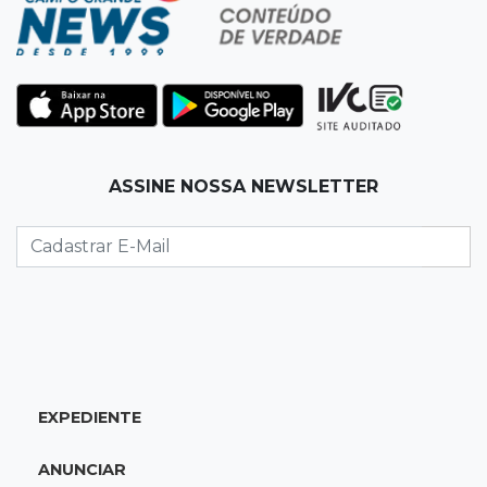
Homem é baleado após apontar revólver para
policiais militares
22:42
Resumão
Palmeiras e Vasco confirmam vagas nas
quartas da Copa do Brasil
ASSINE NOSSA NEWSLETTER
22:26
Eleições 2026
Eleitorado aprova teste da urna, mas diz que
colinha será "fundamental"
22:05
Sidrolândia
Briga termina com homem de 35 anos
assassinado a facadas
EXPEDIENTE
21:40
Ideb
ANUNCIAR
Escolas municipais lideram notas do Ensino