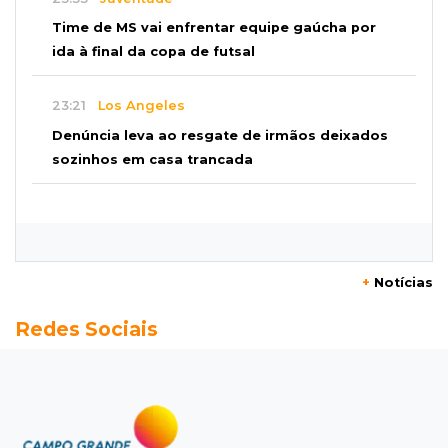
Time de MS vai enfrentar equipe gaúcha por
ida à final da copa de futsal
23:21
Los Angeles
Denúncia leva ao resgate de irmãos deixados
sozinhos em casa trancada
23:17
Clima
Defesa Civil recomenda atenção em MS com
formação de ciclone bomba
+
Notícias
23:00
Ideb
Redes Sociais
Entre escolas com nota divulgada, 3 estaduais
lideram o Ensino Médio na Capital
22:57
Chapadão do Sul