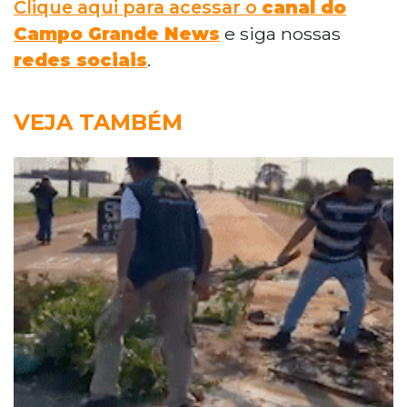
Clique aqui para acessar o
canal do
Campo Grande News
e siga nossas
redes sociais
.
VEJA TAMBÉM