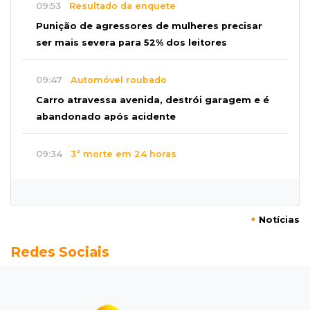
09:53
Resultado da enquete
Punição de agressores de mulheres precisar
ser mais severa para 52% dos leitores
09:47
Automóvel roubado
Carro atravessa avenida, destrói garagem e é
abandonado após acidente
09:34
3ª morte em 24 horas
Pedestre morre atropelado durante a
madrugada no Monte Castelo
+
Notícias
09:24
Em Alagoas
Redes Sociais
Atletas de MS intensificam preparação para
disputa do Brasileiro de Kung Fu
09:17
Jardim Manaíra