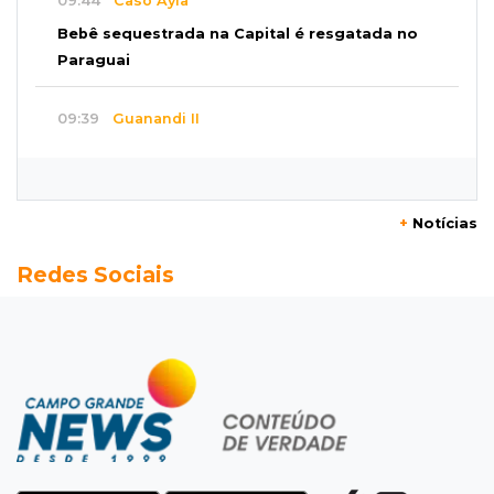
09:44
Caso Ayla
Bebê sequestrada na Capital é resgatada no
Paraguai
09:39
Guanandi II
Motorista foge após bater em caçamba e
deixar mulher ferida
+
Notícias
09:29
Entortou
Redes Sociais
Carro bate em poste e deixa casas e
comércios sem energia na Tamandaré
09:17
Parceria firmada
Federação de futebol assume manutenção de
dois estádios de Campo Grande
09:09
Terenos