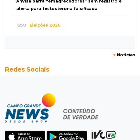
Anvisa barra “emagrecedores” sem registro e
alerta para testosterona falsificada
15:50
Eleições 2026
"Política se faz cumprindo acordos", diz
Reinaldo Azambuja sobre ampla aliança
+
Notícias
15:44
Em tramitação
Redes Sociais
Projeto em MS quer barrar artistas que
divulgam bets em eventos públicos
15:37
Versão de defesa
Caminhão envolvido em acidente com 4
mortes quebrou na pista
15:27
Pagará indenização
Homem que atacou ex com motosserra na